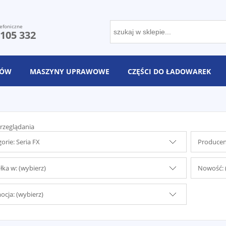
efoniczne
 105 332
NÓW
MASZYNY UPRAWOWE
CZĘŚCI DO ŁADOWAREK
rzeglądania
orie: Seria FX
Producent
ka w: (wybierz)
Nowość: 
cja: (wybierz)