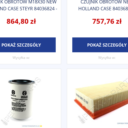
IK OBROTÓW M18X30 NEW
CZUJNIK OBROTÓW N
ND CASE STEYR 84036824 -
HOLLAND CASE 840368
84056994
84056993
864,80 zł
757,76 zł
POKAŻ SZCZEGÓŁY
POKAŻ SZCZEGÓŁY
Wysyłka w:
Wysyłka w: