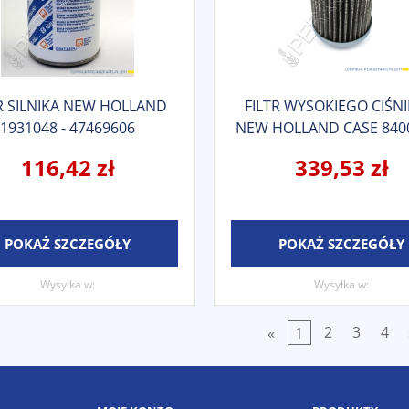
R SILNIKA NEW HOLLAND
FILTR WYSOKIEGO CIŚNI
1931048 - 47469606
NEW HOLLAND CASE 840
116,42 zł
339,53 zł
POKAŻ SZCZEGÓŁY
POKAŻ SZCZEGÓŁY
Wysyłka w:
Wysyłka w:
«
1
2
3
4