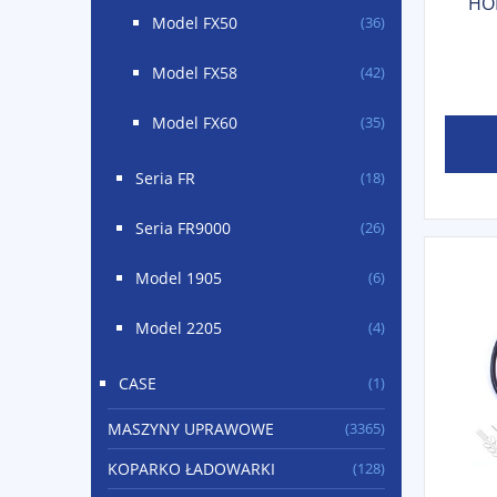
HOL
Model FX50
(36)
Model FX58
(42)
Model FX60
(35)
Seria FR
(18)
Seria FR9000
(26)
Model 1905
(6)
Model 2205
(4)
CASE
(1)
MASZYNY UPRAWOWE
(3365)
KOPARKO ŁADOWARKI
(128)