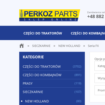
Zamówienia tel
+48 882
CZĘŚCI DO TRAKTORÓW
CZĘŚCI DO KOMBAJ
»
»
»
SIECZKARNIE
NEW HOLLAND
Seria FX
KATEGORIE
Opcje p
Kateg
CZĘŚCI DO TRAKTORÓW
(3702)
CZĘŚCI DO KOMBAJNÓW
(891)
Wysył
PRASY
(119)
Promo
SIECZKARNIE
(107)
NEW HOLLAND
(80)