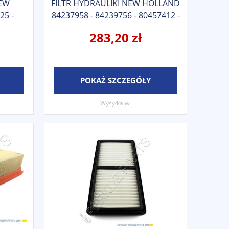
EW
FILTR HYDRAULIKI NEW HOLLAND
25 -
84237958 - 84239756 - 80457412 -
84819112 - 89814477
283,20 zł
POKAŻ SZCZEGÓŁY
Wysyłka w: