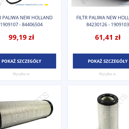
TR PALIWA NEW HOLLAND
FILTR PALIWA NEW HOL
1909107 - 84406504
84230126 - 1909103
99,19 zł
61,41 zł
POKAŻ SZCZEGÓŁY
POKAŻ SZCZEGÓŁY
Wysyłka w:
Wysyłka w: