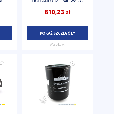
36
HOLLAND CASE 84058853 -
84056991
810,23 zł
POKAŻ SZCZEGÓŁY
Wysyłka w: