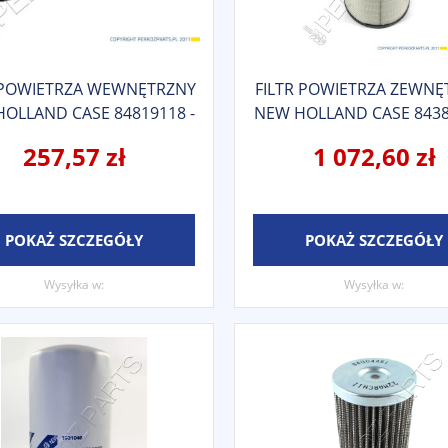
 POWIETRZA WEWNĘTRZNY
FILTR POWIETRZA ZEWNĘ
OLLAND CASE 84819118 -
NEW HOLLAND CASE 8438
84432504 - 84530498
84432503 - 8481911
257,57 zł
1 072,60 zł
POKAŻ SZCZEGÓŁY
POKAŻ SZCZEGÓŁY
Wysyłka w:
Wysyłka w: