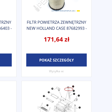
TRZNY
FILTR POWIETRZA ZEWNĘTRZNY
6403 -
NEW HOLLAND CASE 87682993 -
7
1930589 - 84036676 - 47128157 -
171,64 zł
47132343 - 47137832 - 87682989 -
84217229 - 87438249
POKAŻ SZCZEGÓŁY
Wysyłka w: