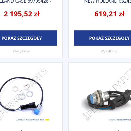
LAND CASE 89705428 -
NEW HOLLAND 6324
9705428 - 47808162
2 195,52 zł
619,21 zł
POKAŻ SZCZEGÓŁY
POKAŻ SZCZEGÓŁY
Wysyłka w:
Wysyłka w: