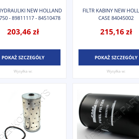
 HYDRAULIKI NEW HOLLAND
FILTR KABINY NEW HOL
750 - 89811117 - 84510478
CASE 84045002
203,46 zł
215,16 zł
POKAŻ SZCZEGÓŁY
POKAŻ SZCZEGÓŁY
Wysyłka w:
Wysyłka w: