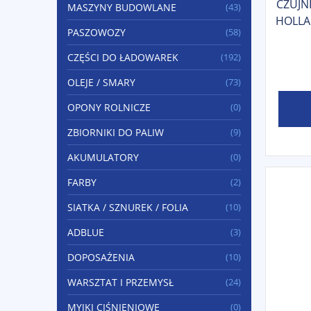
CZUJN
MASZYNY BUDOWLANE
(43)
HOLLA
PASZOWOZY
(58)
CZĘŚCI DO ŁADOWAREK
(192)
OLEJE / SMARY
(73)
OPONY ROLNICZE
(0)
ZBIORNIKI DO PALIW
(9)
AKUMULATORY
(0)
FARBY
(2)
SIATKA / SZNUREK / FOLIA
(10)
ADBLUE
(3)
DOPOSAŻENIA
(10)
WARSZTAT I PRZEMYSŁ
(24)
MYJKI CIŚNIENIOWE
(0)