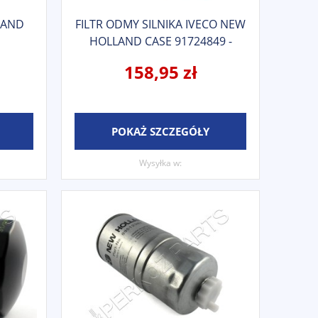
LAND
FILTR ODMY SILNIKA IVECO NEW
HOLLAND CASE 91724849 -
504209107 - 504153481
158,95 zł
POKAŻ SZCZEGÓŁY
Wysyłka w: