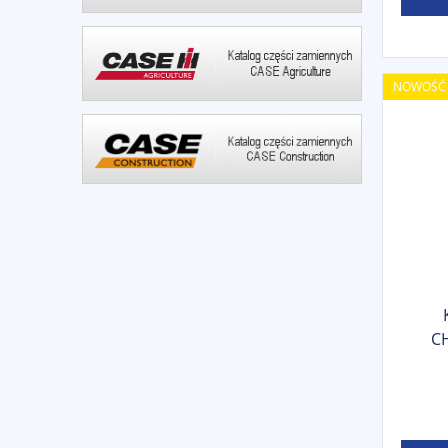
NOWOŚĆ
C