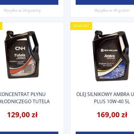
Wysyłka w:
24 godziny
Wysyłka w:
48 godzin
NOWOŚĆ
KONCENTRAT PŁYNU
OLEJ SILNIKOWY AMBRA 
HŁODNICZEGO TUTELA
PLUS 10W-40 5L
ACTIFULL OT 5L
129,00 zł
169,00 zł