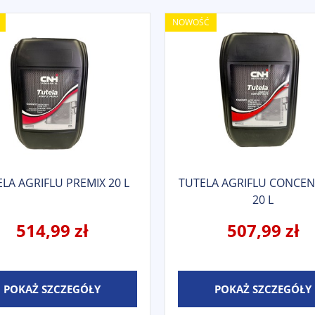
NOWOŚĆ
LA AGRIFLU PREMIX 20 L
TUTELA AGRIFLU CONCE
20 L
514,99 zł
507,99 zł
POKAŻ SZCZEGÓŁY
POKAŻ SZCZEGÓŁY