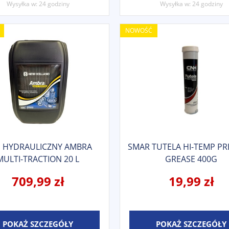
Wysyłka w:
24 godziny
Wysyłka w:
24 godziny
NOWOŚĆ
J HYDRAULICZNY AMBRA
SMAR TUTELA HI-TEMP P
MULTI-TRACTION 20 L
GREASE 400G
709,99 zł
19,99 zł
POKAŻ SZCZEGÓŁY
POKAŻ SZCZEGÓŁY