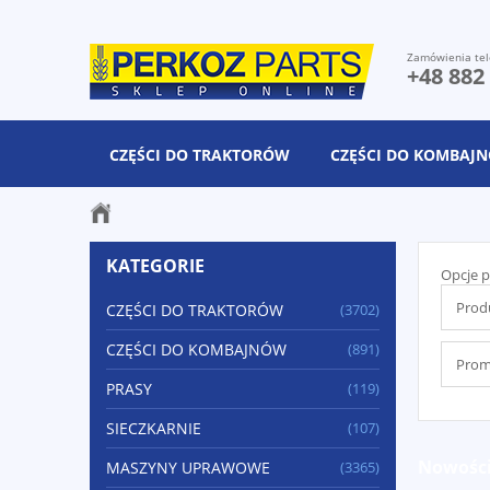
Zamówienia tel
+48 882
CZĘŚCI DO TRAKTORÓW
CZĘŚCI DO KOMBAJ
KATEGORIE
Opcje p
Produ
CZĘŚCI DO TRAKTORÓW
(3702)
CZĘŚCI DO KOMBAJNÓW
(891)
Promo
PRASY
(119)
SIECZKARNIE
(107)
Nowośc
MASZYNY UPRAWOWE
(3365)