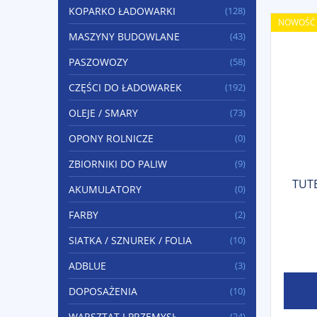
KOPARKO ŁADOWARKI
(128)
NOWOŚĆ
MASZYNY BUDOWLANE
(43)
PASZOWOZY
(58)
CZĘŚCI DO ŁADOWAREK
(192)
OLEJE / SMARY
(73)
OPONY ROLNICZE
(0)
ZBIORNIKI DO PALIW
(9)
TUTE
AKUMULATORY
(0)
FARBY
(2)
SIATKA / SZNUREK / FOLIA
(10)
ADBLUE
(3)
DOPOSAŻENIA
(10)
WARSZTAT I PRZEMYSŁ
(24)