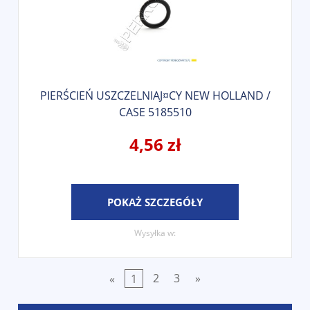
PIERŚCIEŃ USZCZELNIAJ¤CY NEW HOLLAND /
CASE 5185510
4,56 zł
POKAŻ SZCZEGÓŁY
Wysyłka w:
«
1
2
3
»