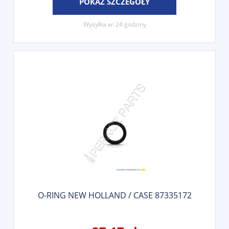
POKAŻ SZCZEGÓŁY
Wysyłka w:
24 godziny
O-RING NEW HOLLAND / CASE 87335172