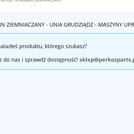
Parts.pl - KOMBAJN ZIEMNIACZANY
N ZIEMNIACZANY - UNIA GRUDZIĄDZ - MASZYNY U
nalazłeś produktu, którego szukasz?
z do nas i sprawdź dostępność!
sklep@perkozparts.