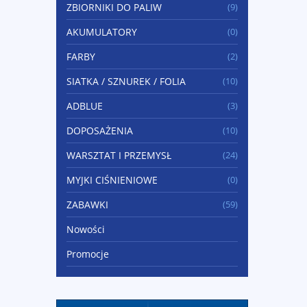
ZBIORNIKI DO PALIW
(9)
AKUMULATORY
(0)
FARBY
(2)
SIATKA / SZNUREK / FOLIA
(10)
ADBLUE
(3)
DOPOSAŻENIA
(10)
WARSZTAT I PRZEMYSŁ
(24)
MYJKI CIŚNIENIOWE
(0)
ZABAWKI
(59)
Nowości
Promocje