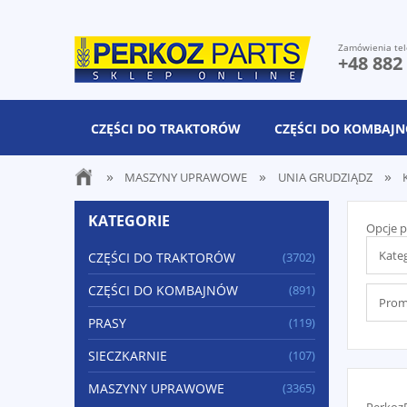
Zamówienia tel
+48 882
CZĘŚCI DO TRAKTORÓW
CZĘŚCI DO KOMBAJ
»
»
»
MASZYNY UPRAWOWE
UNIA GRUDZIĄDZ
KATEGORIE
Opcje p
Kate
CZĘŚCI DO TRAKTORÓW
(3702)
CZĘŚCI DO KOMBAJNÓW
(891)
Promo
PRASY
(119)
SIECZKARNIE
(107)
MASZYNY UPRAWOWE
(3365)