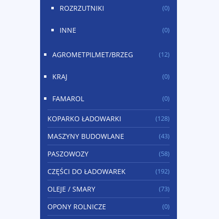
ROZRZUTNIKI
(0)
INNE
(0)
AGROMETPILMET/BRZEG
(12)
KRAJ
(0)
FAMAROL
(0)
KOPARKO ŁADOWARKI
(128)
MASZYNY BUDOWLANE
(43)
PASZOWOZY
(58)
CZĘŚCI DO ŁADOWAREK
(192)
OLEJE / SMARY
(73)
OPONY ROLNICZE
(0)