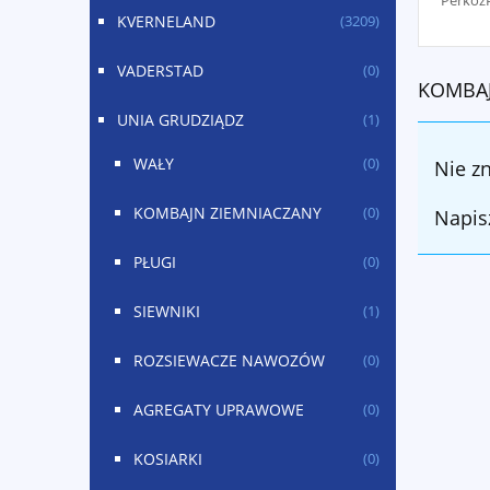
Perkoz
KVERNELAND
(3209)
VADERSTAD
(0)
KOMBAJ
UNIA GRUDZIĄDZ
(1)
WAŁY
(0)
Nie z
KOMBAJN ZIEMNIACZANY
(0)
Napis
PŁUGI
(0)
SIEWNIKI
(1)
ROZSIEWACZE NAWOZÓW
(0)
AGREGATY UPRAWOWE
(0)
KOSIARKI
(0)