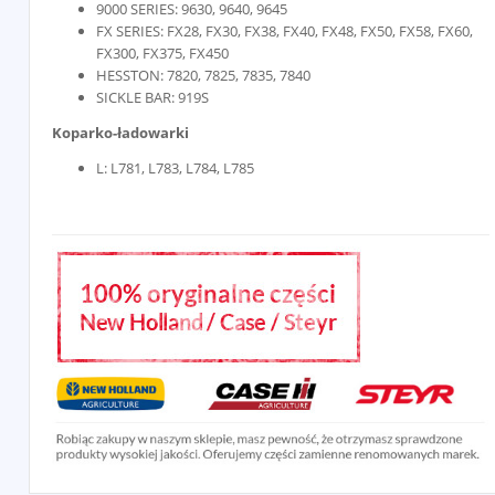
9000 SERIES: 9630, 9640, 9645
FX SERIES: FX28, FX30, FX38, FX40, FX48, FX50, FX58, FX60,
FX300, FX375, FX450
HESSTON: 7820, 7825, 7835, 7840
SICKLE BAR: 919S
Koparko-ładowarki
L: L781, L783, L784, L785