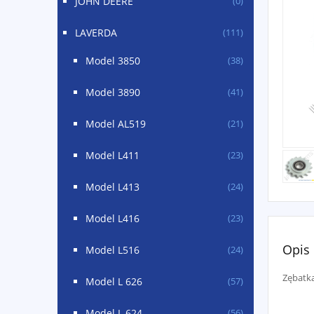
JOHN DEERE
(0)
LAVERDA
(111)
Model 3850
(38)
Model 3890
(41)
Model AL519
(21)
Model L411
(23)
Model L413
(24)
Model L416
(23)
Opis
Model L516
(24)
Zębatk
Model L 626
(57)
Model L 624
(56)