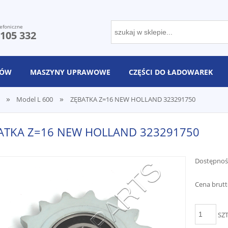
efoniczne
 105 332
NÓW
MASZYNY UPRAWOWE
CZĘŚCI DO ŁADOWAREK
»
»
Model L 600
ZĘBATKA Z=16 NEW HOLLAND 323291750
ATKA Z=16 NEW HOLLAND 323291750
Dostępnoś
Cena brutt
SZ