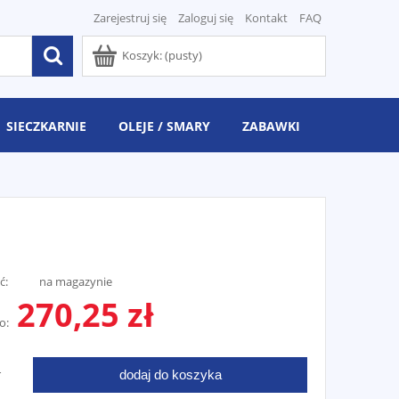
Zarejestruj się
Zaloguj się
Kontakt
FAQ
Koszyk:
(pusty)
SIECZKARNIE
OLEJE / SMARY
ZABAWKI
ć:
na magazynie
270,25 zł
o:
dodaj do koszyka
T