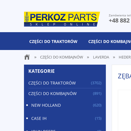
Zamówienia tel
+48 882
CZĘŚCI DO TRAKTORÓW
CZĘŚCI DO KOMBAJ
»
»
»
CZĘŚCI DO KOMBAJNÓW
LAVERDA
HEDER
KATEGORIE
ZĘB
CZĘŚCI DO TRAKTORÓW
(3702)
CZĘŚCI DO KOMBAJNÓW
(891)
NEW HOLLAND
(620)
CASE IH
(15)