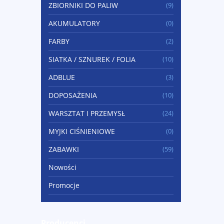
ZBIORNIKI DO PALIW
(9)
AKUMULATORY
(0)
FARBY
(2)
SIATKA / SZNUREK / FOLIA
(10)
ADBLUE
(3)
DOPOSAŻENIA
(10)
WARSZTAT I PRZEMYSŁ
(24)
MYJKI CIŚNIENIOWE
(0)
ZABAWKI
(59)
Nowości
Promocje
Producenci