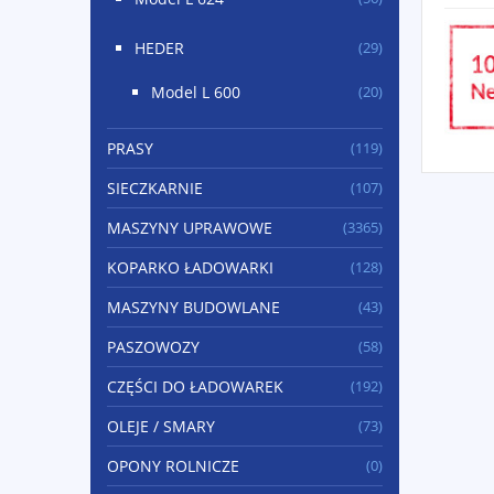
HEDER
(29)
Model L 600
(20)
PRASY
(119)
SIECZKARNIE
(107)
MASZYNY UPRAWOWE
(3365)
KOPARKO ŁADOWARKI
(128)
MASZYNY BUDOWLANE
(43)
PASZOWOZY
(58)
CZĘŚCI DO ŁADOWAREK
(192)
OLEJE / SMARY
(73)
OPONY ROLNICZE
(0)