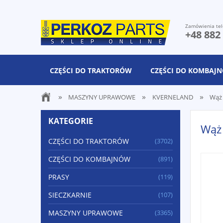
Zamówienia tel
+48 882
CZĘŚCI DO TRAKTORÓW
CZĘŚCI DO KOMBAJ
»
»
»
MASZYNY UPRAWOWE
KVERNELAND
Wąż 
KATEGORIE
Wąż
CZĘŚCI DO TRAKTORÓW
(3702)
CZĘŚCI DO KOMBAJNÓW
(891)
PRASY
(119)
SIECZKARNIE
(107)
MASZYNY UPRAWOWE
(3365)