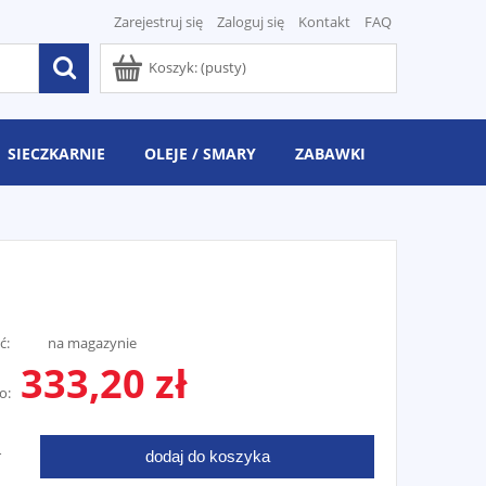
Zarejestruj się
Zaloguj się
Kontakt
FAQ
Koszyk:
(pusty)
SIECZKARNIE
OLEJE / SMARY
ZABAWKI
ć:
na magazynie
333,20 zł
o:
dodaj do koszyka
T