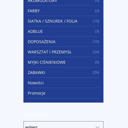
AKUMULATORY
(0)
FARBY
(2)
SIATKA / SZNUREK / FOLIA
(10)
ADBLUE
(3)
DOPOSAŻENIA
(10)
WARSZTAT I PRZEMYSŁ
(24)
MYJKI CIŚNIENIOWE
(0)
ZABAWKI
(59)
Nowości
Promocje
Producenci