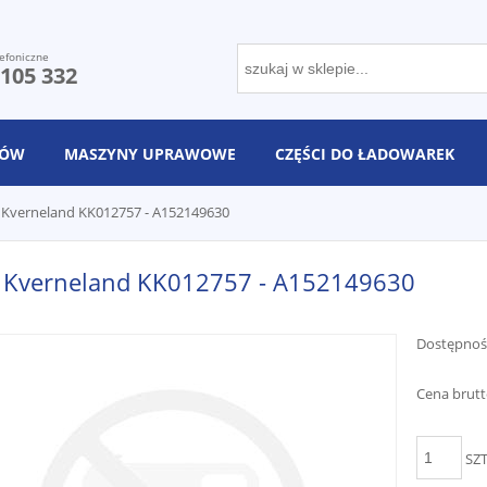
efoniczne
 105 332
NÓW
MASZYNY UPRAWOWE
CZĘŚCI DO ŁADOWAREK
Kverneland KK012757 - A152149630
 Kverneland KK012757 - A152149630
Dostępnoś
Cena brutt
SZ