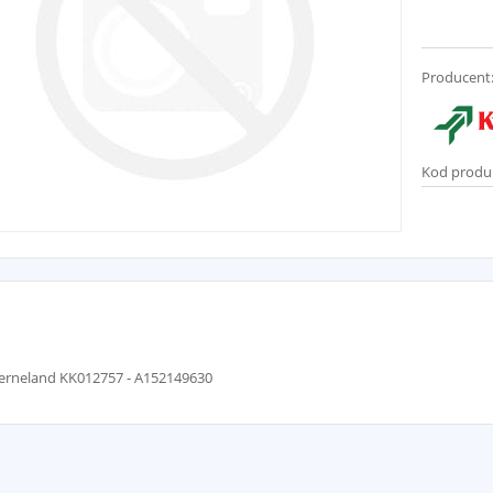
Producent
Kod produ
erneland KK012757 - A152149630