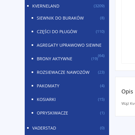
KVERNELAND
(3209)
SIEWNIK DO BURAKÓW
(8)
CZĘŚCI DO PŁUGÓW
(110)
AGREGATY UPRAWOWO SIEWNE
(64)
BRONY AKTYWNE
(19)
ROZSIEWACZE NAWOZÓW
(23)
PAKOMATY
(4)
Opis
KOSIARKI
(15)
Wąż Kv
OPRYSKIWACZE
(1)
VADERSTAD
(0)