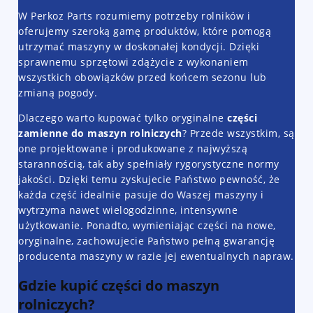
W Perkoz Parts rozumiemy potrzeby rolników i
oferujemy szeroką gamę produktów, które pomogą
utrzymać maszyny w doskonałej kondycji. Dzięki
sprawnemu sprzętowi zdążycie z wykonaniem
wszystkich obowiązków przed końcem sezonu lub
zmianą pogody.
Dlaczego warto kupować tylko oryginalne
części
zamienne do maszyn rolniczych
? Przede wszystkim, są
one projektowane i produkowane z najwyższą
starannością, tak aby spełniały rygorystyczne normy
jakości. Dzięki temu zyskujecie Państwo pewność, że
każda część idealnie pasuje do Waszej maszyny i
wytrzyma nawet wielogodzinne, intensywne
użytkowanie. Ponadto, wymieniając części na nowe,
oryginalne, zachowujecie Państwo pełną gwarancję
producenta maszyny w razie jej ewentualnych napraw.
Gdzie kupić części do maszyn
rolniczych?