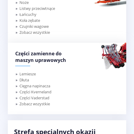
Noże
Listwy przeciwtnące
Łańcuchy
Koła zębate
Czujniki wagowe
Zobacz wszystkie
Części zamienne do
maszyn uprawowych
Lemiesze
Dłuta
Cięgna napinacza
Części Kverneland
Części Vaderstad
Zobacz wszystkie
Strefa specjalnych okazji