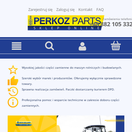
Zarejestruj się
Zaloguj się
Kontakt
FAQ
Zamówienia telefoni
+48 882 105 33
Wysokiej jakości części zamienne do maszyn rolniczych i budowlanych.
Szeroki wybór marek i producentów. Oferujemy wyłącznie sprawdzone
towary.
Sprawna realizacja zamówień. Paczki dostarczamy kurierem DPD.
Profesjonalna pomoc i wsparcie techniczne w zakresie doboru części
zamiennych.