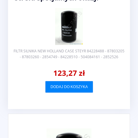
31
FILTR SILNIKA NEW HOLLAND CASE STEYR 84228488 - 87803205
- 87803260 - 2854749 - 84228510 - 504084161 - 2852526
123,27 zł
DODAJ DO KOSZYKA