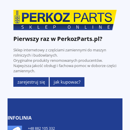
Pierwszy raz w PerkozParts.pl?
Sklep internetowy z częściami zamiennymi do maszyn
rolniczych i budowlanych.
Oryginalne produkty renomowanych producentów.
Najwyższa jakość obsługi i fachowa pomoc w doborze części
zamiennych.
zarejestruj się
jak kupowac?
INFOLINIA
+48 882 105 332