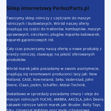
Sklep internetowy PerkozParts.pl
Tworzymy sklep rolniczy z częściami do maszyn
rolniczych i budowlanych. Wśród naszej oferty
znajdują się części do traktorów, kombajnów, maszyn
uprawowych, sieczkarni, pługów, koparko-ładowarek,
koparek gąsienicowych itd.
Cały czas poszerzamy naszą ofertę o nowe produkty z
branży rolniczej, stawiając na jakość oferowanych
produktów.
Wśród marek jakie posiadamy w swoim asortymecie,
znajdują się renomowani producenci tacy jak: New
Holland, CASE, Kverneland, Seko, Vaderstad, John
Deere, Claas, Joskin, Schaffer, Metal-Technik.
Dodatkowo w sprzedaży posiadamy smary i oleje do
maszyn rolniczych FUCHS, AMBRA, AKCELA, John Deere,
zabawki rolnicze takich marek jak: Bruder, Rolly Toys,
Siku, Universal Hobbies oraz myjki ciśnieniowe