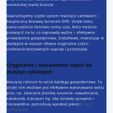
niemieckiej marki Kranzle.
Gwarantujemy szybki system realizacji zamówień i
bezpieczną dostawę kurierem DPD. Dzięki temu
zaoszczędzicie Państwo cenny czas, który możecie
poświęcić na to, co naprawdę ważne – efektywne
prowadzenie gospodarstwa. Dodatkowo, inwestując w
dostępne w naszym sklepie oryginalne części,
unikniecie kosztownych napraw i przestojów.
Oryginalne i niezawodne części do
maszyn rolniczych
Maszyny rolnicze to serce każdego gospodarstwa. To
dzięki nim możliwe jest efektywne wykonywanie wielu
prac, np. zbieranie plonów, koszenie, nawadnianie,
załadunek, transport itp. Aby działały sprawnie i
niezawodnie, potrzebują wysokiej jakości
części
zamiennych