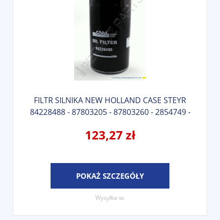
FILTR SILNIKA NEW HOLLAND CASE STEYR
84228488 - 87803205 - 87803260 - 2854749 -
84228510 - 504084161 - 2852526
123,27 zł
POKAŻ SZCZEGÓŁY
Wysyłka w: