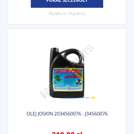
POKAŻ SZCZEGÓŁY
Wysyłka w:
24 godziny
OLEJ JOSKIN 2034560076 - J34560076