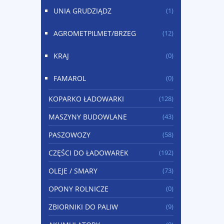
UNIA GRUDZIĄDZ
(1)
AGROMETPILMET/BRZEG
(12)
KRAJ
(0)
FAMAROL
(0)
KOPARKO ŁADOWARKI
(128)
MASZYNY BUDOWLANE
(43)
PASZOWOZY
(58)
CZĘŚCI DO ŁADOWAREK
(192)
OLEJE / SMARY
(73)
OPONY ROLNICZE
(0)
ZBIORNIKI DO PALIW
(9)