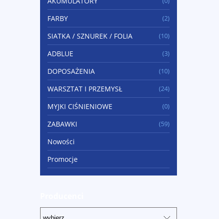
AKUMULATORY
(0)
FARBY
(2)
SIATKA / SZNUREK / FOLIA
(10)
ADBLUE
(3)
DOPOSAŻENIA
(10)
WARSZTAT I PRZEMYSŁ
(24)
MYJKI CIŚNIENIOWE
(0)
ZABAWKI
(59)
Nowości
Promocje
Producenci