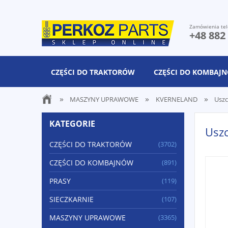
Zamówienia tel
+48 882
CZĘŚCI DO TRAKTORÓW
CZĘŚCI DO KOMBAJ
»
»
»
MASZYNY UPRAWOWE
KVERNELAND
Uszc
KATEGORIE
Usz
CZĘŚCI DO TRAKTORÓW
(3702)
CZĘŚCI DO KOMBAJNÓW
(891)
PRASY
(119)
SIECZKARNIE
(107)
MASZYNY UPRAWOWE
(3365)