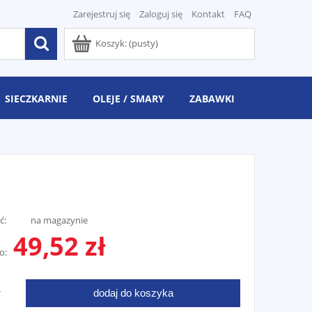
Zarejestruj się
Zaloguj się
Kontakt
FAQ
Koszyk:
(pusty)
SIECZKARNIE
OLEJE / SMARY
ZABAWKI
ć:
na magazynie
49,52 zł
o:
dodaj do koszyka
T