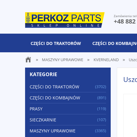
Zamówienia tel
+48 882
CZĘŚCI DO TRAKTORÓW
CZĘŚCI DO KOMBAJ
»
»
»
MASZYNY UPRAWOWE
KVERNELAND
Uszc
KATEGORIE
Usz
CZĘŚCI DO TRAKTORÓW
(3702)
CZĘŚCI DO KOMBAJNÓW
(891)
PRASY
(119)
SIECZKARNIE
(107)
MASZYNY UPRAWOWE
(3365)