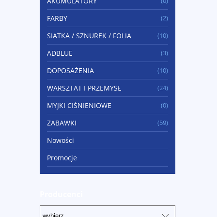
AKUMULATORY
(0)
FARBY
(2)
SIATKA / SZNUREK / FOLIA
(10)
ADBLUE
(3)
DOPOSAŻENIA
(10)
WARSZTAT I PRZEMYSŁ
(24)
MYJKI CIŚNIENIOWE
(0)
ZABAWKI
(59)
Nowości
Promocje
Producenci