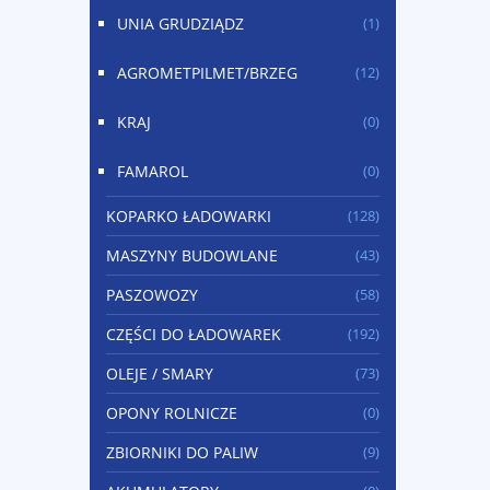
UNIA GRUDZIĄDZ
(1)
AGROMETPILMET/BRZEG
(12)
KRAJ
(0)
FAMAROL
(0)
KOPARKO ŁADOWARKI
(128)
MASZYNY BUDOWLANE
(43)
PASZOWOZY
(58)
CZĘŚCI DO ŁADOWAREK
(192)
OLEJE / SMARY
(73)
OPONY ROLNICZE
(0)
ZBIORNIKI DO PALIW
(9)