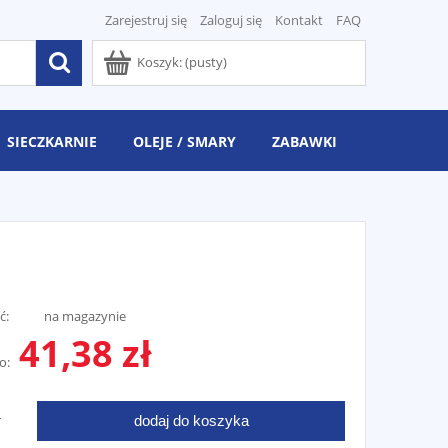
Zarejestruj się
Zaloguj się
Kontakt
FAQ
Koszyk:
(pusty)
SIECZKARNIE
OLEJE / SMARY
ZABAWKI
ć:
na magazynie
41,38 zł
o:
dodaj do koszyka
T