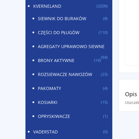
KVERNELAND
(3209)
SIEWNIK DO BURAKÓW
(8)
CZĘŚCI DO PŁUGÓW
(110)
AGREGATY UPRAWOWO SIEWNE
(64)
BRONY AKTYWNE
(19)
ROZSIEWACZE NAWOZÓW
(23)
PAKOMATY
(4)
Opis
KOSIARKI
Uszcze
(15)
OPRYSKIWACZE
(1)
VADERSTAD
(0)