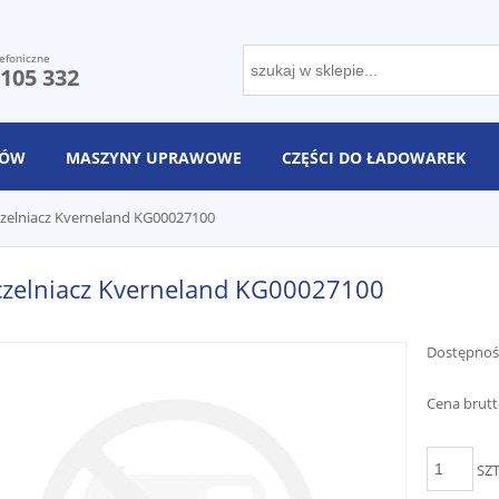
efoniczne
 105 332
NÓW
MASZYNY UPRAWOWE
CZĘŚCI DO ŁADOWAREK
zelniacz Kverneland KG00027100
czelniacz Kverneland KG00027100
Dostępnoś
Cena brutt
SZ