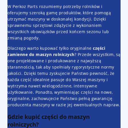
W Perkoz Parts rozumiemy potrzeby rolników i
oferujemy szeroką gamę produktów, które pomogą
utrzymać maszyny w doskonałej kondycji. Dzięki
sprawnemu sprzętowi zdążycie z wykonaniem
wszystkich obowiązków przed końcem sezonu lub
zmianą pogody.
Dlaczego warto kupować tylko oryginalne
części
zamienne do maszyn rolniczych
? Przede wszystkim, są
one projektowane i produkowane z najwyższą
starannością, tak aby spełniały rygorystyczne normy
jakości. Dzięki temu zyskujecie Państwo pewność, że
każda część idealnie pasuje do Waszej maszyny i
wytrzyma nawet wielogodzinne, intensywne
użytkowanie. Ponadto, wymieniając części na nowe,
oryginalne, zachowujecie Państwo pełną gwarancję
producenta maszyny w razie jej ewentualnych napraw.
Gdzie kupić części do maszyn
rolniczych?