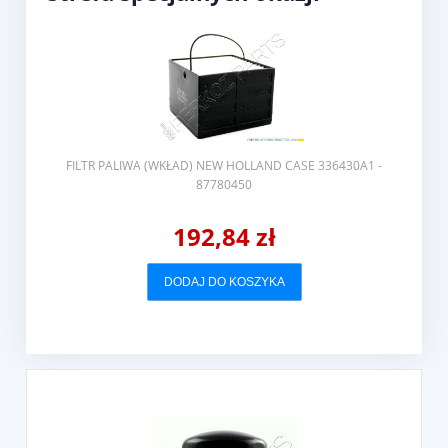
31
FILTR PALIWA (WKŁAD) NEW HOLLAND CASE 336430A1 -
87780450
192,84 zł
DODAJ DO KOSZYKA