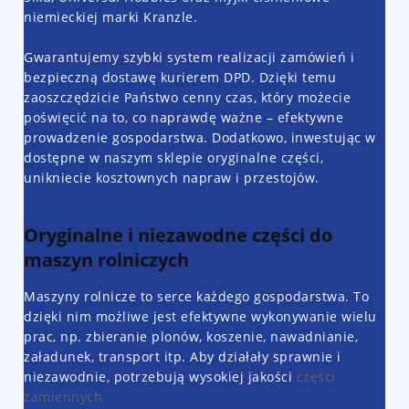
niemieckiej marki Kranzle.
Gwarantujemy szybki system realizacji zamówień i
bezpieczną dostawę kurierem DPD. Dzięki temu
zaoszczędzicie Państwo cenny czas, który możecie
poświęcić na to, co naprawdę ważne – efektywne
prowadzenie gospodarstwa. Dodatkowo, inwestując w
dostępne w naszym sklepie oryginalne części,
unikniecie kosztownych napraw i przestojów.
Oryginalne i niezawodne części do
maszyn rolniczych
Maszyny rolnicze to serce każdego gospodarstwa. To
dzięki nim możliwe jest efektywne wykonywanie wielu
prac, np. zbieranie plonów, koszenie, nawadnianie,
załadunek, transport itp. Aby działały sprawnie i
niezawodnie, potrzebują wysokiej jakości
części
zamiennych