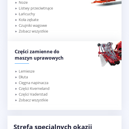
Noże
Listwy przeciwtnące
Łańcuchy
Koła zębate
Czujniki wagowe
Zobacz wszystkie
Części zamienne do
maszyn uprawowych
Lemiesze
Dłuta
Cięgna napinacza
Części Kverneland
Części Vaderstad
Zobacz wszystkie
Strefa specjalnych okazji