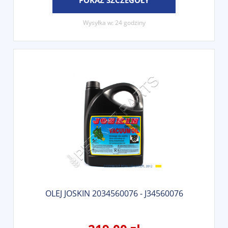
POKAŻ SZCZEGÓŁY
Wysyłka w:
24 godziny
OLEJ JOSKIN 2034560076 - J34560076