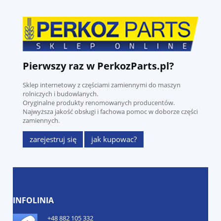
Pierwszy raz w PerkozParts.pl?
Sklep internetowy z częściami zamiennymi do maszyn
rolniczych i budowlanych.
Oryginalne produkty renomowanych producentów.
Najwyższa jakość obsługi i fachowa pomoc w doborze części
zamiennych.
zarejestruj się
jak kupowac?
INFOLINIA
+48 882 105 332