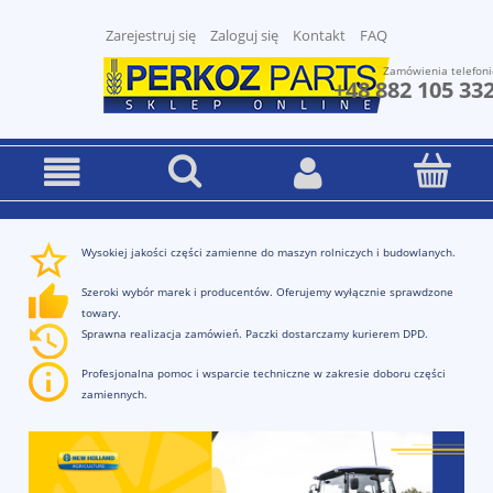
Zarejestruj się
Zaloguj się
Kontakt
FAQ
Zamówienia telefoni
+48 882 105 33
Wysokiej jakości części zamienne do maszyn rolniczych i budowlanych.
Szeroki wybór marek i producentów. Oferujemy wyłącznie sprawdzone
towary.
Sprawna realizacja zamówień. Paczki dostarczamy kurierem DPD.
Profesjonalna pomoc i wsparcie techniczne w zakresie doboru części
zamiennych.