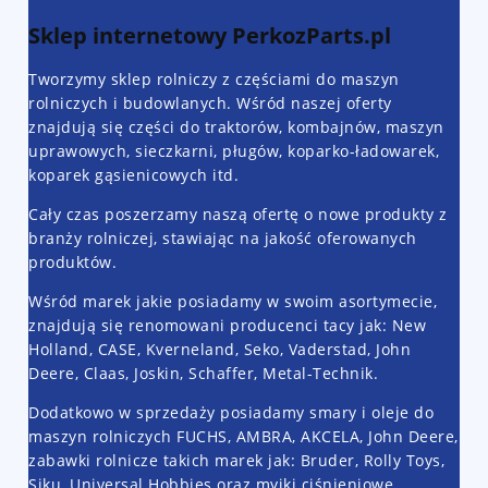
Sklep internetowy PerkozParts.pl
Tworzymy sklep rolniczy z częściami do maszyn
rolniczych i budowlanych. Wśród naszej oferty
znajdują się części do traktorów, kombajnów, maszyn
uprawowych, sieczkarni, pługów, koparko-ładowarek,
koparek gąsienicowych itd.
Cały czas poszerzamy naszą ofertę o nowe produkty z
branży rolniczej, stawiając na jakość oferowanych
produktów.
Wśród marek jakie posiadamy w swoim asortymecie,
znajdują się renomowani producenci tacy jak: New
Holland, CASE, Kverneland, Seko, Vaderstad, John
Deere, Claas, Joskin, Schaffer, Metal-Technik.
Dodatkowo w sprzedaży posiadamy smary i oleje do
maszyn rolniczych FUCHS, AMBRA, AKCELA, John Deere,
zabawki rolnicze takich marek jak: Bruder, Rolly Toys,
Siku, Universal Hobbies oraz myjki ciśnieniowe