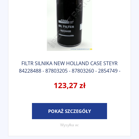
FILTR SILNIKA NEW HOLLAND CASE STEYR
84228488 - 87803205 - 87803260 - 2854749 -
84228510 - 504084161 - 2852526
123,27 zł
POKAŻ SZCZEGÓŁY
Wysyłka w: