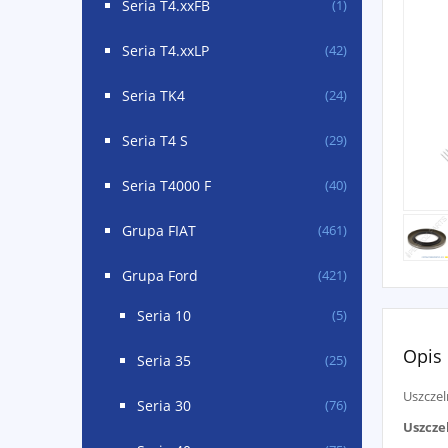
Seria T4.xxFB
(1)
Seria T4.xxLP
(42)
Seria TK4
(24)
Seria T4 S
(29)
Seria T4000 F
(40)
Grupa FIAT
(461)
Grupa Ford
(421)
Seria 10
(5)
Opis
Seria 35
(25)
Uszczel
Seria 30
(76)
Uszcze