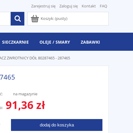
Zarejestruj się
Zaloguj się
Kontakt
FAQ
Koszyk:
(pusty)
SIECZKARNIE
OLEJE / SMARY
ZABAWKI
CZ ZWROTNICY DÓŁ 80287465 - 287465
87465
ć:
na magazynie
91,36 zł
o:
dodaj do koszyka
T