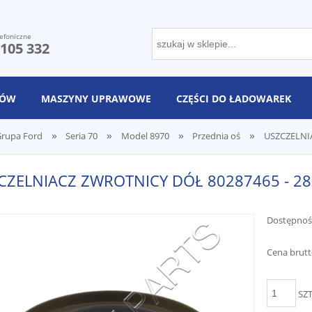
efoniczne
 105 332
NÓW
MASZYNY UPRAWOWE
CZĘŚCI DO ŁADOWAREK
»
»
»
»
rupa Ford
Seria 70
Model 8970
Przednia oś
USZCZELNIA
CZELNIACZ ZWROTNICY DÓŁ 80287465 - 2
Dostępnoś
Cena brutt
SZ