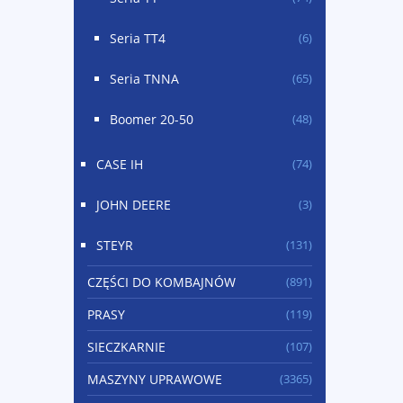
Seria TT4
(6)
Seria TNNA
(65)
Boomer 20-50
(48)
CASE IH
(74)
JOHN DEERE
(3)
STEYR
(131)
CZĘŚCI DO KOMBAJNÓW
(891)
PRASY
(119)
SIECZKARNIE
(107)
MASZYNY UPRAWOWE
(3365)