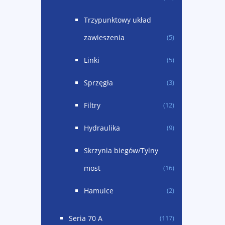
Trzypunktowy układ
zawieszenia
(5)
Linki
(5)
Sprzęgła
(3)
Filtry
(12)
Hydraulika
(9)
Skrzynia biegów/Tylny
most
(16)
Hamulce
(2)
Seria 70 A
(117)