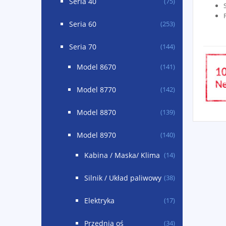
Seria 40
(75)
Seria 60
(253)
Seria 70
(144)
Model 8670
(141)
Model 8770
(142)
Model 8870
(139)
Model 8970
(140)
Kabina / Maska/ Klima
(14)
Silnik / Układ paliwowy
(38)
Elektryka
(17)
Przednia oś
(34)