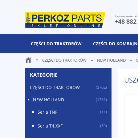
Zamówienia tel
+48 882
CZĘŚCI DO TRAKTORÓW
CZĘŚCI DO KOMBAJ
»
»
»
CZĘŚCI DO TRAKTORÓW
NEW HOLLAND
G
KATEGORIE
USZ
CZĘŚCI DO TRAKTORÓW
(3702)
NEW HOLLAND
(1781)
Seria TNF
(11)
Seria T4.XXF
(53)