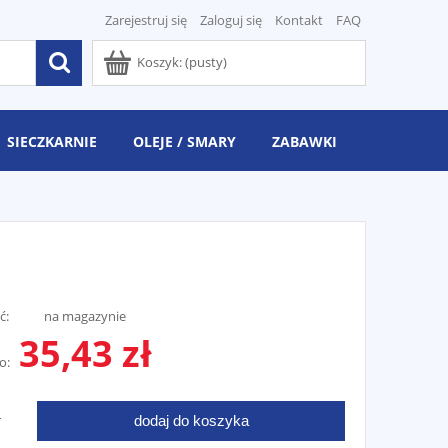
Zarejestruj się
Zaloguj się
Kontakt
FAQ
Koszyk:
(pusty)
SIECZKARNIE
OLEJE / SMARY
ZABAWKI
ć:
na magazynie
35,43 zł
o:
dodaj do koszyka
T