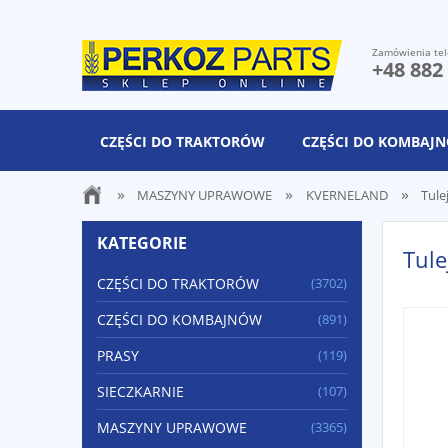
Zamówienia tel
+48 882
CZĘŚCI DO TRAKTORÓW
CZĘŚCI DO KOMBAJ
»
»
»
MASZYNY UPRAWOWE
KVERNELAND
Tule
KATEGORIE
Tul
CZĘŚCI DO TRAKTORÓW
(3702)
CZĘŚCI DO KOMBAJNÓW
(891)
PRASY
(119)
SIECZKARNIE
(107)
MASZYNY UPRAWOWE
(3365)