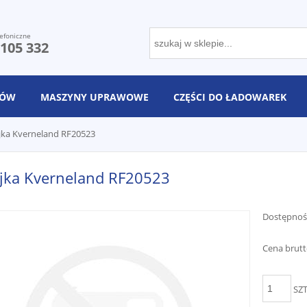
efoniczne
 105 332
NÓW
MASZYNY UPRAWOWE
CZĘŚCI DO ŁADOWAREK
jka Kverneland RF20523
ejka Kverneland RF20523
Dostępnoś
Cena brutt
SZ