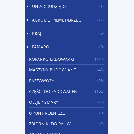
UNIA GRUDZIĄDZ
(1)
AGROMETPILMET/BRZEG
(12)
KRAJ
(0)
FAMAROL
(0)
KOPARKO ŁADOWARKI
(128)
MASZYNY BUDOWLANE
(43)
PASZOWOZY
(58)
CZĘŚCI DO ŁADOWAREK
(192)
OLEJE / SMARY
(73)
OPONY ROLNICZE
(0)
ZBIORNIKI DO PALIW
(9)