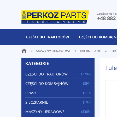
Zamówienia tel
+48 882
CZĘŚCI DO TRAKTORÓW
CZĘŚCI DO KOMBAJ
»
»
»
MASZYNY UPRAWOWE
KVERNELAND
Tule
KATEGORIE
Tul
CZĘŚCI DO TRAKTORÓW
(3702)
CZĘŚCI DO KOMBAJNÓW
(891)
PRASY
(119)
SIECZKARNIE
(107)
MASZYNY UPRAWOWE
(3365)