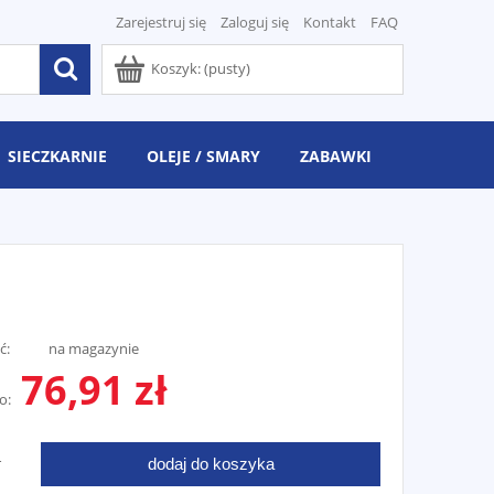
Zarejestruj się
Zaloguj się
Kontakt
FAQ
Koszyk:
(pusty)
SIECZKARNIE
OLEJE / SMARY
ZABAWKI
ć:
na magazynie
76,91 zł
o:
dodaj do koszyka
T