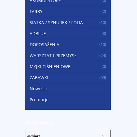
AKUMULATORY
(0)
FARBY
(2)
SIATKA / SZNUREK / FOLIA
(10)
ADBLUE
(3)
DOPOSAŻENIA
(10)
WARSZTAT I PRZEMYSŁ
(24)
MYJKI CIŚNIENIOWE
(0)
ZABAWKI
(59)
Nowości
Promocje
Producenci