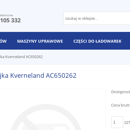
efoniczne
 105 332
NÓW
MASZYNY UPRAWOWE
CZĘŚCI DO ŁADOWAREK
jka Kverneland AC650262
ejka Kverneland AC650262
Dostępnoś
Cena brutt
SZ