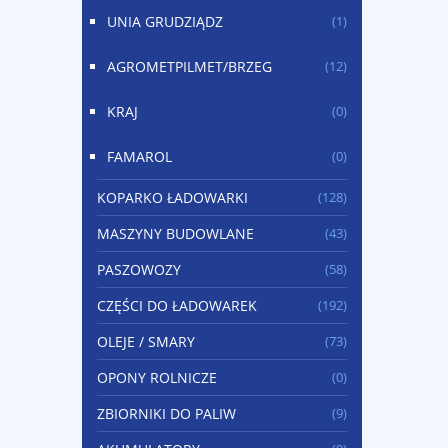
UNIA GRUDZIĄDZ
(1)
AGROMETPILMET/BRZEG
(12)
KRAJ
(0)
FAMAROL
(0)
KOPARKO ŁADOWARKI
(128)
MASZYNY BUDOWLANE
(43)
PASZOWOZY
(58)
CZĘŚCI DO ŁADOWAREK
(192)
OLEJE / SMARY
(73)
OPONY ROLNICZE
(0)
ZBIORNIKI DO PALIW
(9)