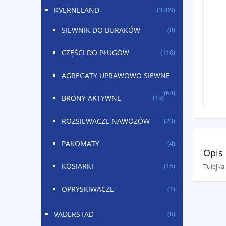
KVERNELAND
(3209)
SIEWNIK DO BURAKÓW
(8)
CZĘŚCI DO PŁUGÓW
(110)
AGREGATY UPRAWOWO SIEWNE
(64)
BRONY AKTYWNE
(19)
ROZSIEWACZE NAWOZÓW
(23)
PAKOMATY
(4)
Opis
KOSIARKI
Tulejk
(15)
OPRYSKIWACZE
(1)
VADERSTAD
(0)