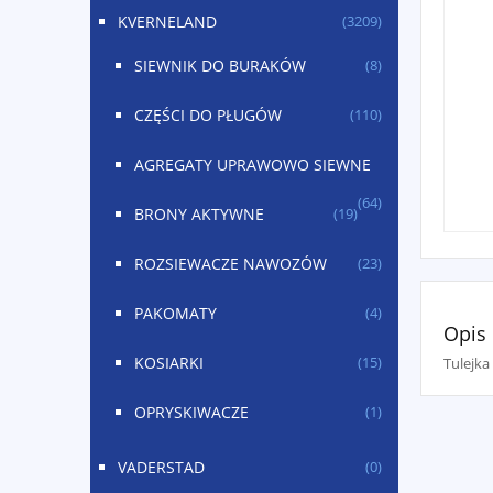
KVERNELAND
(3209)
SIEWNIK DO BURAKÓW
(8)
CZĘŚCI DO PŁUGÓW
(110)
AGREGATY UPRAWOWO SIEWNE
(64)
BRONY AKTYWNE
(19)
ROZSIEWACZE NAWOZÓW
(23)
PAKOMATY
(4)
Opis
KOSIARKI
Tulejk
(15)
OPRYSKIWACZE
(1)
VADERSTAD
(0)