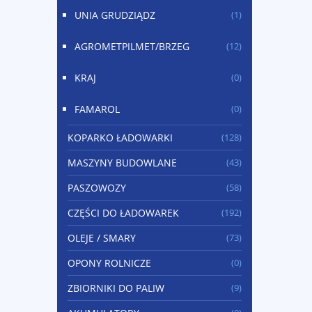
UNIA GRUDZIĄDZ
(1)
AGROMETPILMET/BRZEG
(12)
KRAJ
(0)
FAMAROL
(0)
KOPARKO ŁADOWARKI
(128)
MASZYNY BUDOWLANE
(43)
PASZOWOZY
(58)
CZĘŚCI DO ŁADOWAREK
(192)
OLEJE / SMARY
(73)
OPONY ROLNICZE
(0)
ZBIORNIKI DO PALIW
(9)