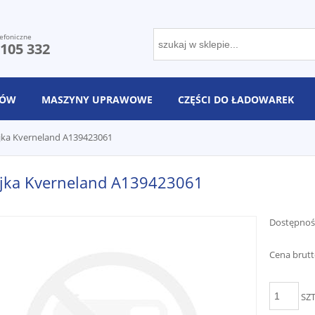
efoniczne
 105 332
NÓW
MASZYNY UPRAWOWE
CZĘŚCI DO ŁADOWAREK
jka Kverneland A139423061
ejka Kverneland A139423061
Dostępnoś
Cena brutt
SZ