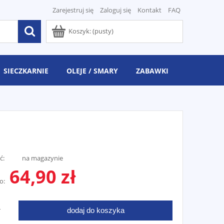
Zarejestruj się
Zaloguj się
Kontakt
FAQ
Koszyk:
(pusty)
SIECZKARNIE
OLEJE / SMARY
ZABAWKI
ć:
na magazynie
64,90 zł
o:
dodaj do koszyka
T