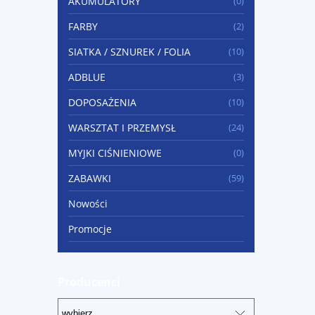
AKUMULATORY
(0)
FARBY
(2)
SIATKA / SZNUREK / FOLIA
(10)
ADBLUE
(3)
DOPOSAŻENIA
(10)
WARSZTAT I PRZEMYSŁ
(24)
MYJKI CIŚNIENIOWE
(0)
ZABAWKI
(59)
Nowości
Promocje
Producenci