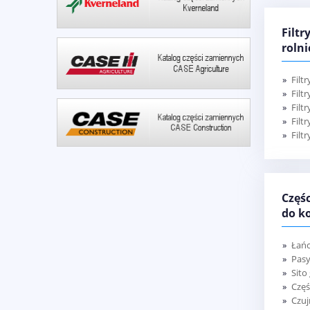
Filt
rolni
Filtr
Filt
Filt
Filt
Filt
Częś
do k
Łań
Pasy
Sito
Częś
Czuj