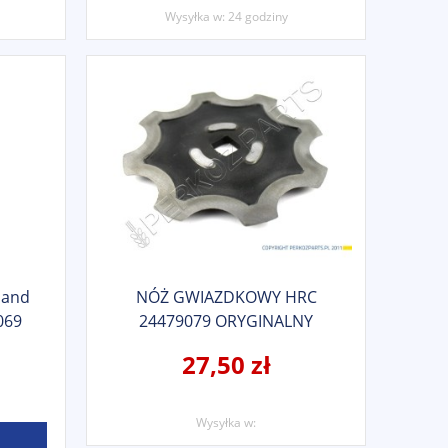
Wysyłka w:
24 godziny
land
NÓŻ GWIAZDKOWY HRC
069
24479079 ORYGINALNY
27,50 zł
Wysyłka w: