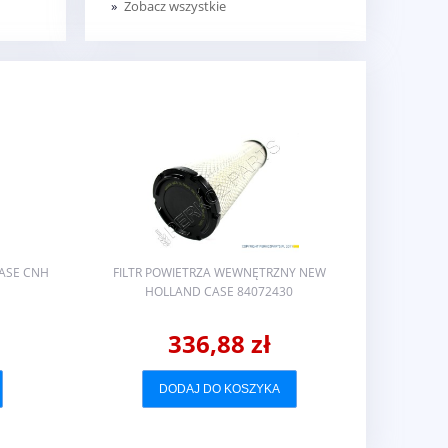
Zobacz wszystkie
CASE CNH
FILTR POWIETRZA WEWNĘTRZNY NEW
FILTR
HOLLAND CASE 84072430
H
336,88 zł
DODAJ DO KOSZYKA