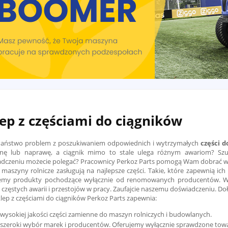
ep z częściami do ciągników
Państwo problem z poszukiwaniem odpowiednich i wytrzymałych
części 
nę lub naprawę, a ciągnik mimo to stale ulega różnym awariom? Szuk
dczeniu możecie polegać? Pracownicy Perkoz Parts pomogą Wam dobrać 
maszyny rolnicze zasługują na najlepsze części. Takie, które zapewnią ic
emy produkty pochodzące wyłącznie od renomowanych producentów. Wybi
 częstych awarii i przestojów w pracy. Zaufajcie naszemu doświadczeniu. D
klep z częściami do ciągników Perkoz Parts zapewnia:
wysokiej jakości części zamienne do maszyn rolniczych i budowlanych.
szeroki wybór marek i producentów. Oferujemy wyłącznie sprawdzone towa