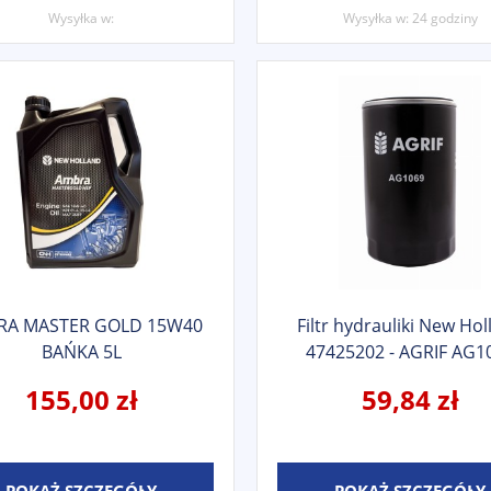
Wysyłka w:
Wysyłka w:
24 godziny
RA MASTER GOLD 15W40
Filtr hydrauliki New Hol
BAŃKA 5L
47425202 - AGRIF AG1
155,00 zł
59,84 zł
POKAŻ SZCZEGÓŁY
POKAŻ SZCZEGÓŁY