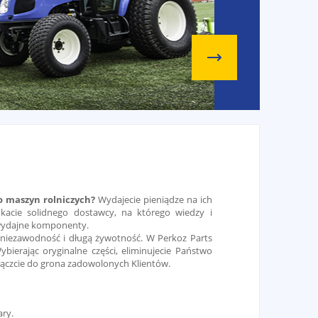
do maszyn rolniczych?
Wydajecie pieniądze na ich
acie solidnego dostawcy, na którego wiedzy i
wydajne komponenty.
h niezawodność i długą żywotność. W Perkoz Parts
erając oryginalne części, eliminujecie Państwo
ołączcie do grona zadowolonych Klientów.
ry.