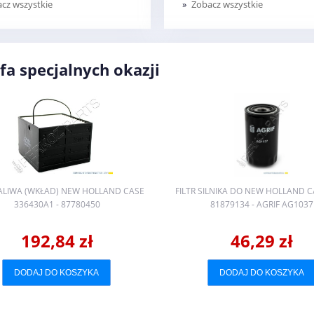
cz wszystkie
Zobacz wszystkie
fa specjalnych okazji
PALIWA (WKŁAD) NEW HOLLAND CASE
FILTR SILNIKA DO NEW HOLLAND 
336430A1 - 87780450
81879134 - AGRIF AG1037
192,84 zł
46,29 zł
DODAJ DO KOSZYKA
DODAJ DO KOSZYKA