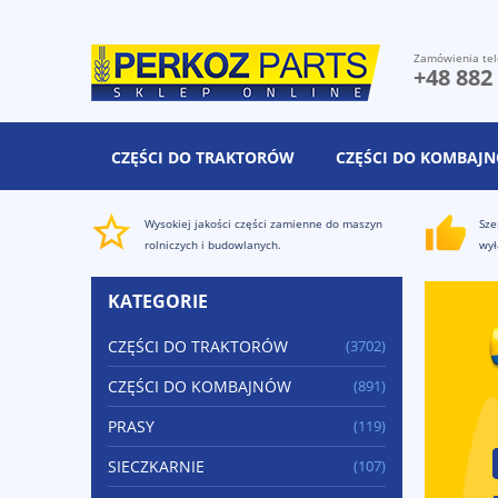
Zamówienia tel
+48 882
CZĘŚCI DO TRAKTORÓW
CZĘŚCI DO KOMBAJ
Wysokiej jakości części zamienne do maszyn
Sze
rolniczych i budowlanych.
wył
KATEGORIE
CZĘŚCI DO TRAKTORÓW
(3702)
CZĘŚCI DO KOMBAJNÓW
(891)
PRASY
(119)
SIECZKARNIE
(107)