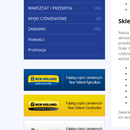
WARSZTAT I PRZEMYSŁ
(24)
MYJKI CIŚNIENIOWE
(0)
Skl
ZABAWKI
(59)
Naszą 
akceso
Nowości
przeds
Stale 
Promocje
części
wśród 
Gwara
ich ek