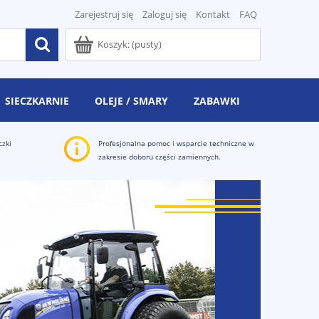
Zarejestruj się
Zaloguj się
Kontakt
FAQ
Koszyk:
(pusty)
SIECZKARNIE
OLEJE / SMARY
ZABAWKI
czki
Profesjonalna pomoc i wsparcie techniczne w
zakresie doboru części zamiennych.