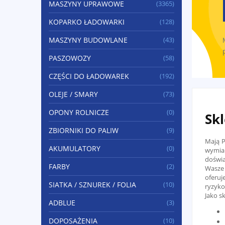
MASZYNY UPRAWOWE
(3365)
KOPARKO ŁADOWARKI
(128)
MASZYNY BUDOWLANE
(43)
PASZOWOZY
(58)
CZĘŚCI DO ŁADOWAREK
(192)
OLEJE / SMARY
(73)
OPONY ROLNICZE
(0)
Skl
ZBIORNIKI DO PALIW
(9)
Mają 
AKUMULATORY
(0)
wymia
doświa
FARBY
(2)
Wasze 
oferuj
SIATKA / SZNUREK / FOLIA
(10)
ryzyko
Jako s
ADBLUE
(3)
DOPOSAŻENIA
(10)