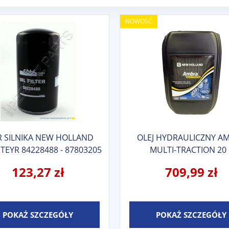
NOWOŚĆ
R SILNIKA NEW HOLLAND
OLEJ HYDRAULICZNY A
TEYR 84228488 - 87803205
MULTI-TRACTION 20 
3260 - 2854749 - 84228510 -
123,27 zł
709,99 zł
504084161 - 2852526
POKAŻ SZCZEGÓŁY
POKAŻ SZCZEGÓŁY