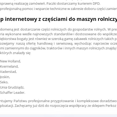
sprawną realizację zamówień. Paczki dostarczamy kurierem DPD.
profesjonalną pomoc i wsparcie techniczne w zakresie doboru części zamie
ep internetowy z częściami do maszyn rolnic
domeną jest dostarczanie części rolniczych do gospodarstw rolnych. W p
ria wykonane wedle najnowszych standardów i dostosowane do współcze
iębiorstwa bogaty jest również w szeroką gamę zabawek rolniczych takich p
rozwijamy naszą ofertę handlową i serwisową, wychodząc naprzeciw ocz
ami zamiennymi do ciągników, traktorów i innych maszyn rolniczych znajd
których znalazły się:
New Holland,
Kverneland,
Vaderstad,
Joskin,
Seko,
Unia Grudziądz,
Schaffer Leader.
ntujemy Państwu profesjonalne przygotowanie i kompleksowe doradztwo
sploatacji. Zachęcamy już dziś do rozpoczęcia współpracy ze sklepem Perkoz 