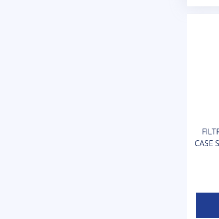
FILT
CASE S
- 8780