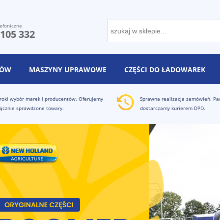
efoniczne
 105 332
NÓW
MASZYNY UPRAWOWE
CZĘŚCI DO ŁADOWAREK
roki wybór marek i producentów. Oferujemy
Sprawna realizacja zamówień. Pa
ącznie sprawdzone towary.
dostarczamy kurierem DPD.