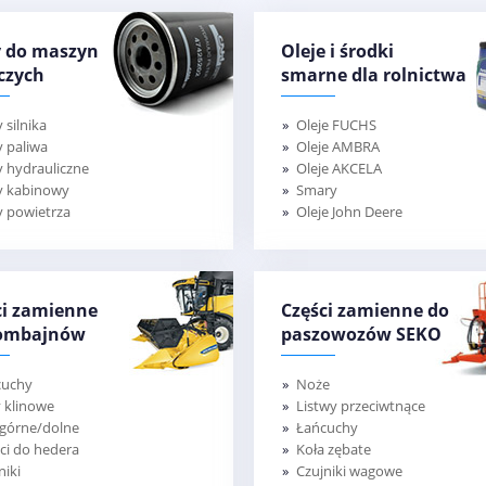
ry do maszyn
Oleje i środki
czych
smarne dla rolnictwa
y silnika
Oleje FUCHS
ry paliwa
Oleje AMBRA
ry hydrauliczne
Oleje AKCELA
ry kabinowy
Smary
ry powietrza
Oleje John Deere
ci zamienne
Części zamienne do
ombajnów
paszowozów SEKO
cuchy
Noże
 klinowe
Listwy przeciwtnące
 górne/dolne
Łańcuchy
ci do hedera
Koła zębate
niki
Czujniki wagowe