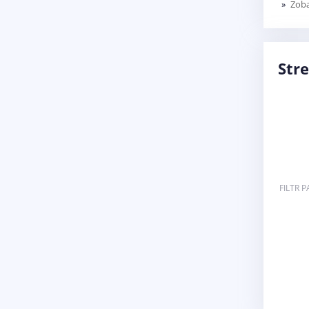
Zoba
Stre
FILTR SILNIKA NEW HOLLAND CASE STEYR
FILTR 
84228488 - 87803205 - 87803260 - 2854749 -
84228510 - 504084161 - 2852526
123,27 zł
DODAJ DO KOSZYKA