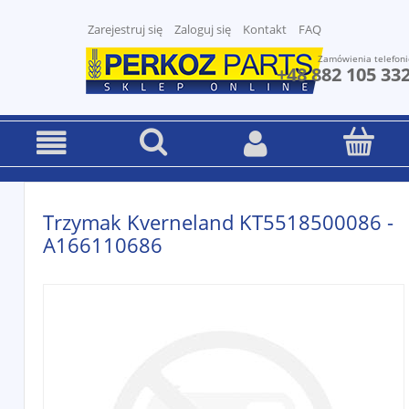
Zarejestruj się
Zaloguj się
Kontakt
FAQ
Zamówienia telefoni
+48 882 105 33
Trzymak Kverneland KT5518500086 -
A166110686