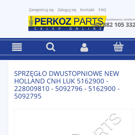
Zarejestruj się
Zaloguj się
Kontakt
FAQ
Zamówienia telefoni
+48 882 105 33
SPRZĘGŁO DWUSTOPNIOWE NEW
HOLLAND CNH LUK 5162900 -
228009810 - 5092796 - 5162900 -
5092795