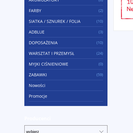
FARBY
(2)
SIATKA / SZNUREK / FOLIA
(10)
ADBLUE
(3)
DOPOSAŻENIA
(10)
WARSZTAT I PRZEMYSŁ
(24)
MYJKI CIŚNIENIOWE
(0)
ZABAWKI
(59)
Nowości
Promocje
Producenci