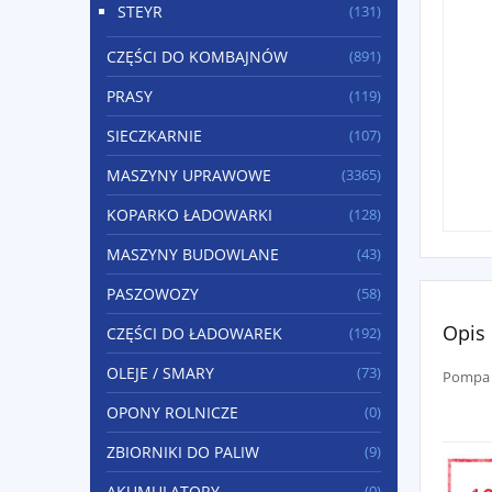
STEYR
(131)
CZĘŚCI DO KOMBAJNÓW
(891)
PRASY
(119)
SIECZKARNIE
(107)
MASZYNY UPRAWOWE
(3365)
KOPARKO ŁADOWARKI
(128)
MASZYNY BUDOWLANE
(43)
PASZOWOZY
(58)
Opis
CZĘŚCI DO ŁADOWAREK
(192)
OLEJE / SMARY
(73)
Pompa 
OPONY ROLNICZE
(0)
ZBIORNIKI DO PALIW
(9)
AKUMULATORY
(0)