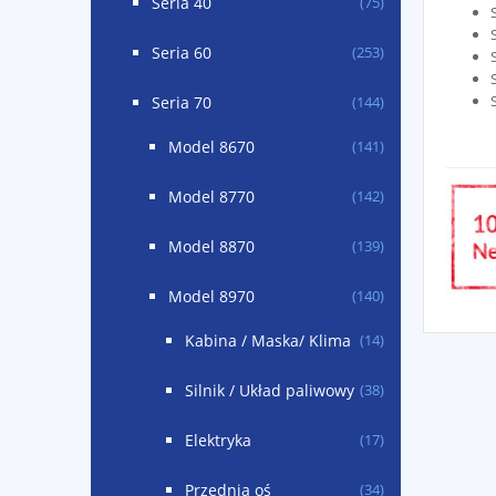
Seria 40
(75)
Seria 60
(253)
Seria 70
(144)
Model 8670
(141)
Model 8770
(142)
Model 8870
(139)
Model 8970
(140)
Kabina / Maska/ Klima
(14)
Silnik / Układ paliwowy
(38)
Elektryka
(17)
Przednia oś
(34)