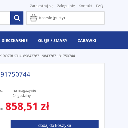
Zarejestruj się
Zaloguj się
Kontakt
FAQ
Koszyk:
(pusty)
SIECZKARNIE
OLEJE / SMARY
ZABAWKI
 ROZRUCHU 89843767 - 9843767 - 91750744
 91750744
ć:
na magazynie
24 godziny
858,51 zł
o:
dodaj do koszyka
T