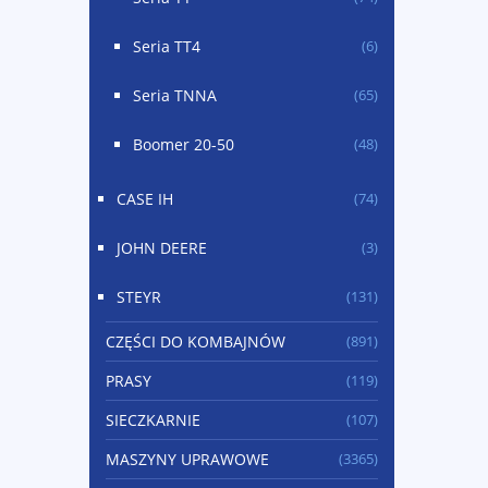
Seria TT4
(6)
Seria TNNA
(65)
Boomer 20-50
(48)
CASE IH
(74)
JOHN DEERE
(3)
STEYR
(131)
CZĘŚCI DO KOMBAJNÓW
(891)
PRASY
(119)
SIECZKARNIE
(107)
MASZYNY UPRAWOWE
(3365)