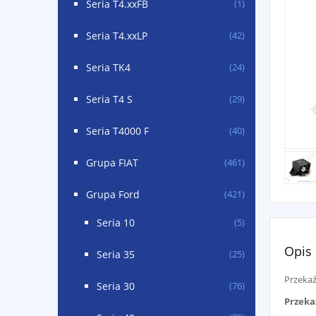
Seria T4.xxFB
(1)
Seria T4.xxLP
(42)
Seria TK4
(24)
Seria T4 S
(29)
Seria T4000 F
(40)
Grupa FIAT
(461)
Grupa Ford
(421)
Seria 10
(5)
Opis
Seria 35
(25)
Przekaź
Seria 30
(76)
Przeka