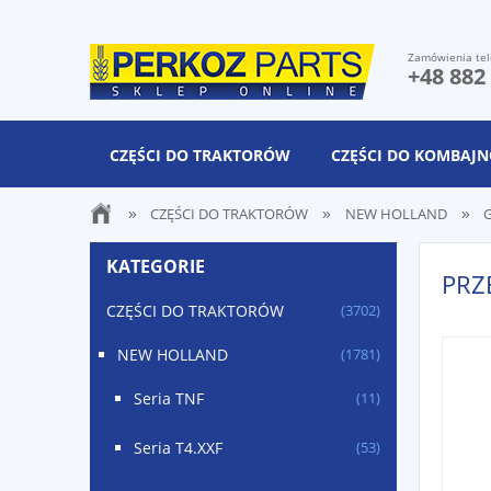
Zamówienia tel
+48 882
CZĘŚCI DO TRAKTORÓW
CZĘŚCI DO KOMBAJ
»
»
»
CZĘŚCI DO TRAKTORÓW
NEW HOLLAND
G
KATEGORIE
PRZ
CZĘŚCI DO TRAKTORÓW
(3702)
NEW HOLLAND
(1781)
Seria TNF
(11)
Seria T4.XXF
(53)