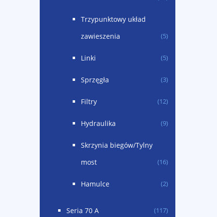
Trzypunktowy układ
zawieszenia
(5)
Linki
(5)
Sprzęgła
(3)
Filtry
(12)
Hydraulika
(9)
Skrzynia biegów/Tylny
most
(16)
Hamulce
(2)
Seria 70 A
(117)