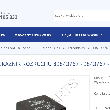
efoniczne
 105 332
NÓW
MASZYNY UPRAWOWE
CZĘŚCI DO ŁADOWAREK
»
»
»
»
rupa Ford
Seria 70
Model 8970
Przednia oś
PRZEKAŹNIK
EKAŹNIK ROZRUCHU 89843767 - 9843767 -
Dostępnoś
Wysyłka w:
Cena brutt
SZ