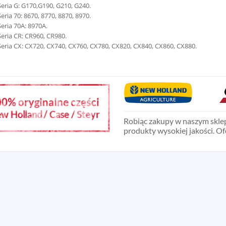
Seria G: G170,G190, G210, G240.
Seria 70: 8670, 8770, 8870, 8970.
Seria 70A: 8970A.
Seria CR: CR960, CR980.
Seria CX: CX720, CX740, CX760, CX780, CX820, CX840, CX860, CX880.