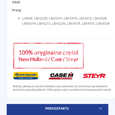
CASE
Prasy
LARGE: LBX322R, LBX331P, LBX331R, LBX331S, LBX332R,
LBX421R, LBX421S, LBX422R, LBX431R, LBX431S, LBX432R
PERKOZPARTS