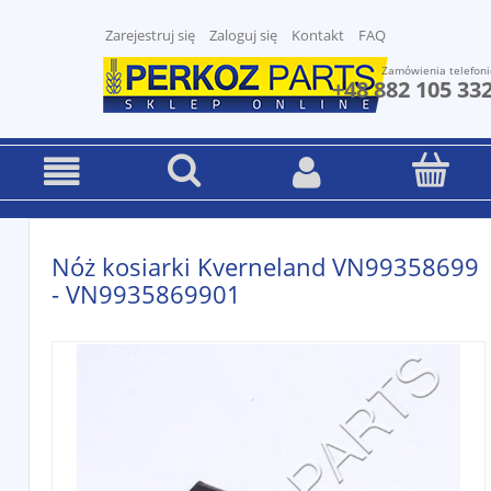
Zarejestruj się
Zaloguj się
Kontakt
FAQ
Zamówienia telefoni
+48 882 105 33
Nóż kosiarki Kverneland VN99358699
- VN9935869901