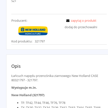
SZT
Producent:
zapytaj o produkt
dodaj do przechowalni
Kod produktu:
321797
Opis
Łańcuch napędu przenośnika ziarnowego New Holland CASE
80321797 - 321797.
Występuje m.in.
New Holland (321797)
TF: TF42, TF44, TF46, TF76, TF78
TX: TX30, TX32, TX34, TX36, TX62, TX63, TX64, TX65, TX66,