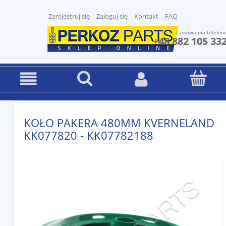
Zarejestruj się
Zaloguj się
Kontakt
FAQ
Zamówienia telefoni
+48 882 105 33
KOŁO PAKERA 480MM KVERNELAND
KK077820 - KK07782188