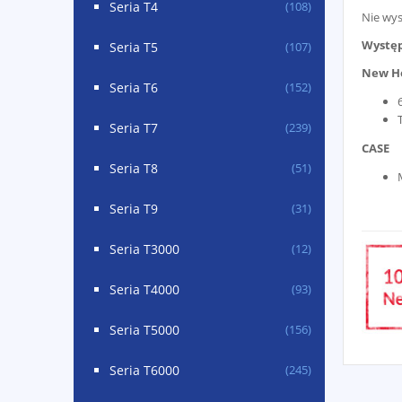
Seria T4
(108)
Nie wy
Występ
Seria T5
(107)
New H
Seria T6
(152)
Seria T7
(239)
CASE
Seria T8
(51)
Seria T9
(31)
Seria T3000
(12)
Seria T4000
(93)
Seria T5000
(156)
Seria T6000
(245)