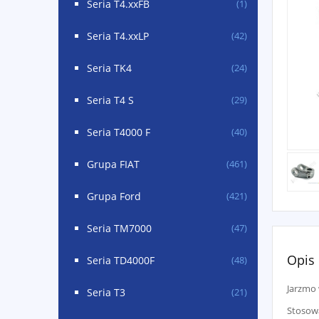
Seria T4.xxFB
(1)
Seria T4.xxLP
(42)
Seria TK4
(24)
Seria T4 S
(29)
Seria T4000 F
(40)
Grupa FIAT
(461)
Grupa Ford
(421)
Seria TM7000
(47)
Opis
Seria TD4000F
(48)
Jarzmo 
Seria T3
(21)
Stosow