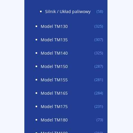
Silnik / Układ paliwowy
(58)
Model TM130
(325)
Model TM135
(307)
Model TM140
(325)
Model TM150
(287)
Model TM155
(281)
Model TM165
(284)
Model TM175
(231)
Model TM180
(73)