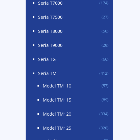
Seria T7000
(174)
Seria T7500
(27)
Seria T8000
(56)
Seria T9000
(28)
Seria TG
(66)
Seria TM
(412)
Model TM110
(57)
Model TM115
(89)
Model TM120
(334)
Model TM125
(320)