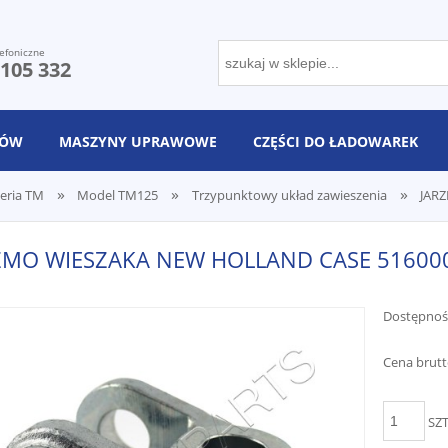
efoniczne
 105 332
NÓW
MASZYNY UPRAWOWE
CZĘŚCI DO ŁADOWAREK
»
»
»
eria TM
Model TM125
Trzypunktowy układ zawieszenia
JAR
ZMO WIESZAKA NEW HOLLAND CASE 516000
Dostępnoś
Cena brutt
SZ