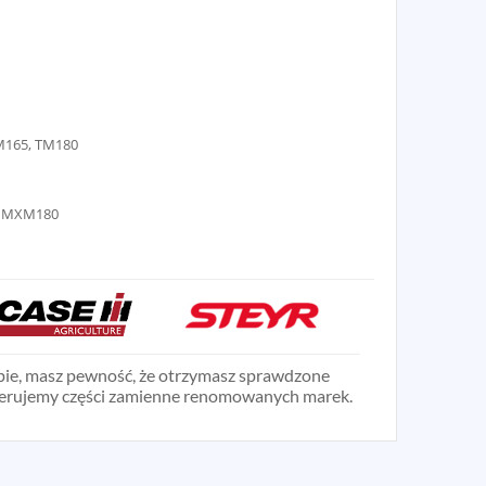
M165, TM180
, MXM180