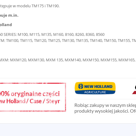
stępuje w modelu TM175 i TM190.
uje m.in.
olland
60 SERIES: M100, M115, M135, M160, 8160, 8260, 8360, 8560
TM: TM100, TM115, TM120, TM125, TM130, TM135, TM140, TM150, TM155, T
MXM: MXM120, MXM130, MXM 135, MXM140, MXM150, MXM155, MXM165