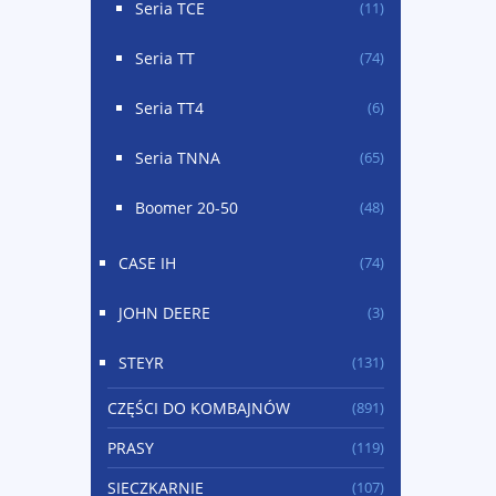
Seria TCE
(11)
Seria TT
(74)
Seria TT4
(6)
Seria TNNA
(65)
Boomer 20-50
(48)
CASE IH
(74)
JOHN DEERE
(3)
STEYR
(131)
CZĘŚCI DO KOMBAJNÓW
(891)
PRASY
(119)
SIECZKARNIE
(107)