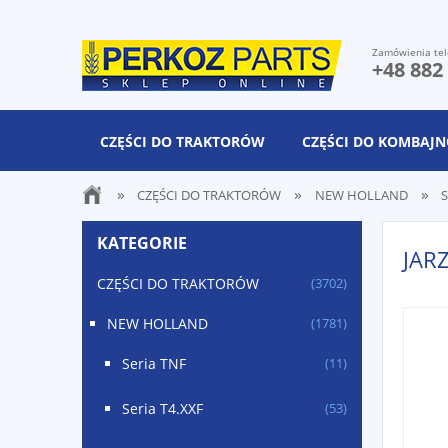
Zamówienia tel
+48 882
CZĘŚCI DO TRAKTORÓW
CZĘŚCI DO KOMBAJ
»
»
»
CZĘŚCI DO TRAKTORÓW
NEW HOLLAND
S
KATEGORIE
JAR
CZĘŚCI DO TRAKTORÓW
(3702)
NEW HOLLAND
(1781)
Seria TNF
(11)
Seria T4.XXF
(53)