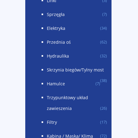
Linki
(3)
Sprzęgła
(7)
Elektryka
(34)
Przednia oś
(62)
Hydraulika
(32)
Skrzynia biegów/Tylny most
(38)
Hamulce
(7)
Trzypunktowy układ
zawieszenia
(26)
Filtry
(17)
Kabina / Maska/ Klima
(72)