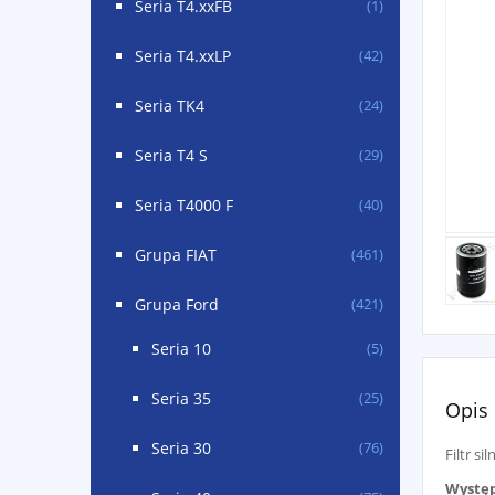
Seria T4.xxFB
(1)
Seria T4.xxLP
(42)
Seria TK4
(24)
Seria T4 S
(29)
Seria T4000 F
(40)
Grupa FIAT
(461)
Grupa Ford
(421)
Seria 10
(5)
Seria 35
(25)
Opis
Seria 30
(76)
Filtr s
Występ