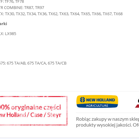
TF: TF76, TF78
TR COMBINE: TR87, TR97
TX: TX30, TX32, TX34, TX36, TX62, TX63, TX64, TX65, TX66, TX67, TX68
arki
LX: LX985
675: 675 TA/AB, 675 TA/CA, 675 TA/CB