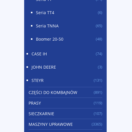
Seria TT4
(6)
Seria TNNA
(65)
Boomer 20-50
(48)
CASE IH
(74)
JOHN DEERE
(3)
STEYR
(131)
CZĘŚCI DO KOMBAJNÓW
(891)
PRASY
(119)
SIECZKARNIE
(107)
MASZYNY UPRAWOWE
(3365)