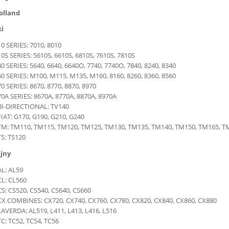
olland
ki
10 SERIES: 7010, 8010
10S SERIES: 5610S, 6610S, 6810S, 7610S, 7810S
40 SERIES: 5640, 6640, 6640O, 7740, 7740O, 7840, 8240, 8340
60 SERIES: M100, M115, M135, M160, 8160, 8260, 8360, 8560
70 SERIES: 8670, 8770, 8870, 8970
70A SERIES: 8670A, 8770A, 8870A, 8970A
BI-DIRECTIONAL: TV140
FIAT: G170, G190, G210, G240
TM: TM110, TM115, TM120, TM125, TM130, TM135, TM140, TM150, TM165, T
TS: TS120
jny
AL: AL59
CL: CL560
CS: CS520, CS540, CS640, CS660
CX COMBINES: CX720, CX740, CX760, CX780, CX820, CX840, CX860, CX880
LAVERDA: AL519, L411, L413, L416, L516
TC: TC52, TC54, TC56