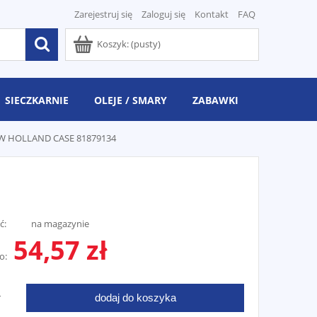
Zarejestruj się
Zaloguj się
Kontakt
FAQ
Koszyk:
(pusty)
SIECZKARNIE
OLEJE / SMARY
ZABAWKI
EW HOLLAND CASE 81879134
ć:
na magazynie
54,57 zł
o:
dodaj do koszyka
T