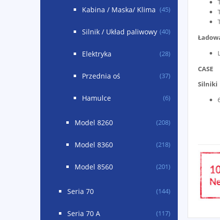
Kabina / Maska/ Klima
(45)
Silnik / Układ paliwowy
(40)
Ładow
Elektryka
(28)
CASE
Przednia oś
(37)
Silniki
Hamulce
(6)
Model 8260
(208)
Model 8360
(218)
Model 8560
(201)
Seria 70
(144)
Seria 70 A
(117)