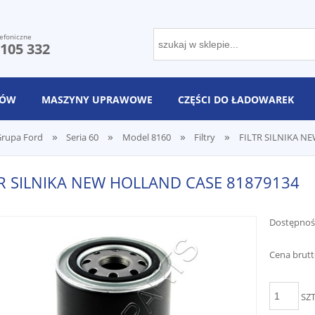
efoniczne
 105 332
NÓW
MASZYNY UPRAWOWE
CZĘŚCI DO ŁADOWAREK
»
»
»
»
rupa Ford
Seria 60
Model 8160
Filtry
FILTR SILNIKA N
TR SILNIKA NEW HOLLAND CASE 81879134
Dostępnoś
Cena brutt
SZ