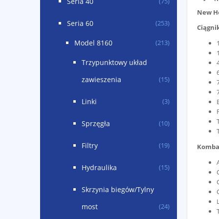
Seria 40
(75)
New H
Seria 60
(253)
Ciągni
Model 8160
(213)
Trzypunktowy układ
zawieszenia
(15)
Linki
(3)
Sprzęgła
(10)
Filtry
(19)
Komba
Hydraulika
(15)
Skrzynia biegów/Tylny
most
(24)