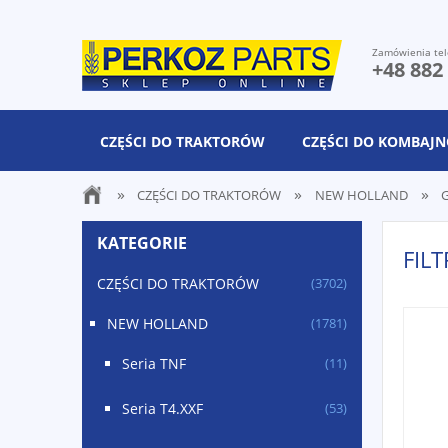
Zamówienia tel
+48 882
CZĘŚCI DO TRAKTORÓW
CZĘŚCI DO KOMBAJ
»
»
»
CZĘŚCI DO TRAKTORÓW
NEW HOLLAND
G
KATEGORIE
FIL
CZĘŚCI DO TRAKTORÓW
(3702)
NEW HOLLAND
(1781)
Seria TNF
(11)
Seria T4.XXF
(53)