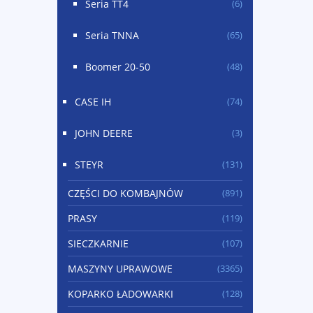
Seria TT4
(6)
Seria TNNA
(65)
Boomer 20-50
(48)
CASE IH
(74)
JOHN DEERE
(3)
STEYR
(131)
CZĘŚCI DO KOMBAJNÓW
(891)
PRASY
(119)
SIECZKARNIE
(107)
MASZYNY UPRAWOWE
(3365)
KOPARKO ŁADOWARKI
(128)