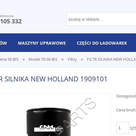
efoniczne
 105 332
NÓW
MASZYNY UPRAWOWE
CZĘŚCI DO ŁADOWAREK
»
»
»
eria 56 BIS
Model 70-56 BIS
Filtry
FILTR SILNIKA NEW HOLLA
TR SILNIKA NEW HOLLAND 1909101
Dostępnoś
Cena brutt
SZ