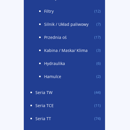
Filtry
(12)
Silnik / Układ paliwowy
(7)
Przednia oś
(17)
Kabina / Maska/ Klima
(3)
Hydraulika
(6)
Hamulce
(2)
Seria TW
(44)
Seria TCE
(11)
Seria TT
(74)