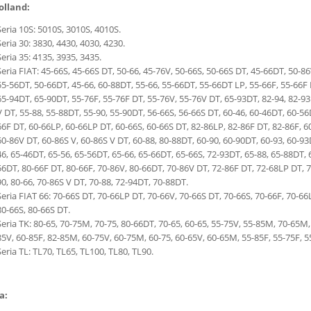
lland:
Seria 10S: 5010S, 3010S, 4010S.
Seria 30: 3830, 4430, 4030, 4230.
Seria 35: 4135, 3935, 3435.
Seria FIAT: 45-66S, 45-66S DT, 50-66, 45-76V, 50-66S, 50-66S DT, 45-66DT, 50-86
55-56DT, 50-66DT, 45-66, 60-88DT, 55-66, 55-66DT, 55-66DT LP, 55-66F, 55-66F 
65-94DT, 65-90DT, 55-76F, 55-76F DT, 55-76V, 55-76V DT, 65-93DT, 82-94, 82-93
V DT, 55-88, 55-88DT, 55-90, 55-90DT, 56-66S, 56-66S DT, 60-46, 60-46DT, 60-56
66F DT, 60-66LP, 60-66LP DT, 60-66S, 60-66S DT, 82-86LP, 82-86F DT, 82-86F, 60
60-86V DT, 60-86S V, 60-86S V DT, 60-88, 80-88DT, 60-90, 60-90DT, 60-93, 60-93
46, 65-46DT, 65-56, 65-56DT, 65-66, 65-66DT, 65-66S, 72-93DT, 65-88, 65-88DT, 6
56DT, 80-66F DT, 80-66F, 70-86V, 80-66DT, 70-86V DT, 72-86F DT, 72-68LP DT, 72
90, 80-66, 70-86S V DT, 70-88, 72-94DT, 70-88DT.
Seria FIAT 66: 70-66S DT, 70-66LP DT, 70-66V, 70-66S DT, 70-66S, 70-66F, 70-66
80-66S, 80-66S DT.
Seria TK: 80-65, 70-75M, 70-75, 80-66DT, 70-65, 60-65, 55-75V, 55-85M, 70-65M,
85V, 60-85F, 82-85M, 60-75V, 60-75M, 60-75, 60-65V, 60-65M, 55-85F, 55-75F, 5
Seria TL: TL70, TL65, TL100, TL80, TL90.
a: