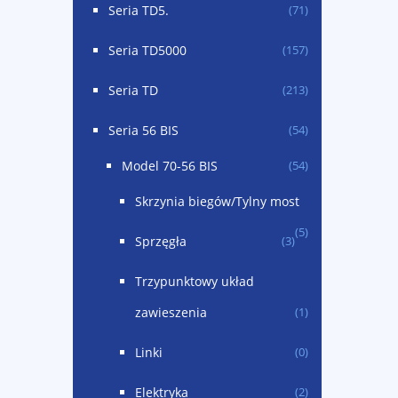
Seria TD5.
(71)
Seria TD5000
(157)
Seria TD
(213)
Seria 56 BIS
(54)
Model 70-56 BIS
(54)
Skrzynia biegów/Tylny most
(5)
Sprzęgła
(3)
Trzypunktowy układ
zawieszenia
(1)
Linki
(0)
Elektryka
(2)