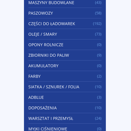
MASZYNY BUDOWLANE
(43)
PASZOWOZY
(58)
CZĘŚCI DO ŁADOWAREK
(192)
OLEJE / SMARY
(73)
OPONY ROLNICZE
(0)
ZBIORNIKI DO PALIW
(9)
AKUMULATORY
(0)
FARBY
(2)
SIATKA / SZNUREK / FOLIA
(10)
ADBLUE
(3)
DOPOSAŻENIA
(10)
WARSZTAT I PRZEMYSŁ
(24)
MYJKI CIŚNIENIOWE
(0)