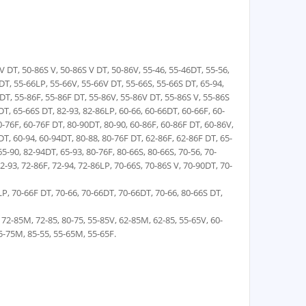
V DT, 50-86S V, 50-86S V DT, 50-86V, 55-46, 55-46DT, 55-56,
DT, 55-66LP, 55-66V, 55-66V DT, 55-66S, 55-66S DT, 65-94,
DT, 55-86F, 55-86F DT, 55-86V, 55-86V DT, 55-86S V, 55-86S
DT, 65-66S DT, 82-93, 82-86LP, 60-66, 60-66DT, 60-66F, 60-
-76F, 60-76F DT, 80-90DT, 80-90, 60-86F, 60-86F DT, 60-86V,
DT, 60-94, 60-94DT, 80-88, 80-76F DT, 62-86F, 62-86F DT, 65-
5-90, 82-94DT, 65-93, 80-76F, 80-66S, 80-66S, 70-56, 70-
-93, 72-86F, 72-94, 72-86LP, 70-66S, 70-86S V, 70-90DT, 70-
LP, 70-66F DT, 70-66, 70-66DT, 70-66DT, 70-66, 80-66S DT,
 72-85M, 72-85, 80-75, 55-85V, 62-85M, 62-85, 55-65V, 60-
5-75M, 85-55, 55-65M, 55-65F.