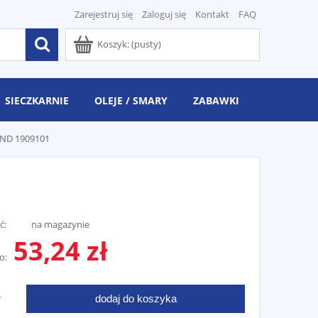
Zarejestruj się
Zaloguj się
Kontakt
FAQ
Koszyk:
(pusty)
SIECZKARNIE
OLEJE / SMARY
ZABAWKI
ND 1909101
ć:
na magazynie
53,24 zł
o:
dodaj do koszyka
T