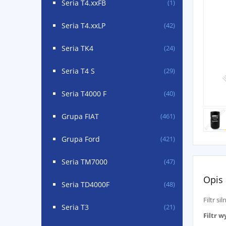
Seria T4.xxFB
(1)
Seria T4.xxLP
(42)
Seria TK4
(24)
Seria T4 S
(29)
Seria T4000 F
(40)
Grupa FIAT
(461)
Grupa Ford
(421)
Seria TM7000
(47)
Opis
Seria TD4000F
(48)
Filtr s
Seria T3
(21)
Filtr 