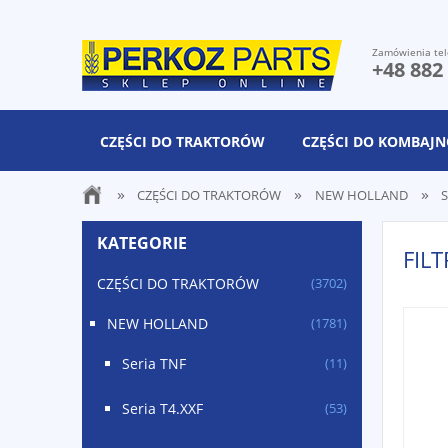
Zamówienia tel
+48 882
CZĘŚCI DO TRAKTORÓW
CZĘŚCI DO KOMBAJ
»
»
»
CZĘŚCI DO TRAKTORÓW
NEW HOLLAND
S
KATEGORIE
FIL
CZĘŚCI DO TRAKTORÓW
(3702)
NEW HOLLAND
(1781)
Seria TNF
(11)
Seria T4.XXF
(53)