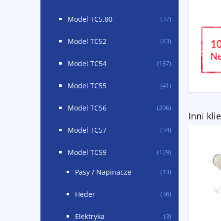
Model TC5.80
(37)
Model TC52
(43)
Model TC54
(187)
Model TC55
(41)
Model TC56
(206)
Inni kli
Model TC57
(34)
Model TC59
(129)
Pasy / Napinacze
(13)
Heder
(36)
Elektryka
(3)