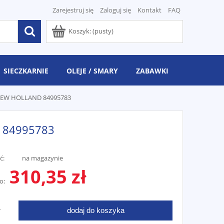
Zarejestruj się
Zaloguj się
Kontakt
FAQ
Koszyk:
(pusty)
SIECZKARNIE
OLEJE / SMARY
ZABAWKI
NEW HOLLAND 84995783
 84995783
ć:
na magazynie
310,35 zł
o:
dodaj do koszyka
T