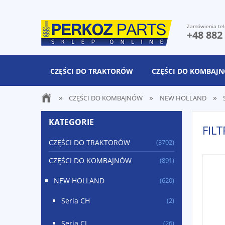
Zamówienia tel
+48 882
CZĘŚCI DO TRAKTORÓW
CZĘŚCI DO KOMBAJ
»
»
»
CZĘŚCI DO KOMBAJNÓW
NEW HOLLAND
KATEGORIE
FIL
CZĘŚCI DO TRAKTORÓW
(3702)
CZĘŚCI DO KOMBAJNÓW
(891)
NEW HOLLAND
(620)
Seria CH
(2)
Seria CL
(26)