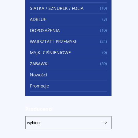
SIATKA / SZNUREK / FOLIA
(10)
ADBLUE
(3)
DOPOSAŻENIA
(10)
WARSZTAT I PRZEMYSŁ
(24)
MYJKI CIŚNIENIOWE
(0)
ZABAWKI
(59)
Nowości
Promocje
Producenci