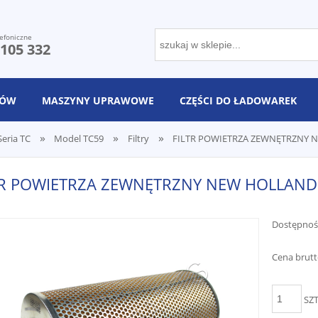
efoniczne
 105 332
NÓW
MASZYNY UPRAWOWE
CZĘŚCI DO ŁADOWAREK
»
»
»
Seria TC
Model TC59
Filtry
FILTR POWIETRZA ZEWNĘTRZNY 
TR POWIETRZA ZEWNĘTRZNY NEW HOLLAND
Dostępnoś
Cena brutt
SZ