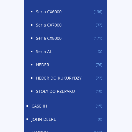
Seria CX6000
(136)
Seria CX7000
(32)
Seria CX8000
(171)
Seria AL
(5)
HEDER
(76)
HEDER DO KUKURYDZY
(22)
STOŁY DO RZEPAKU
(10)
CASE IH
(15)
JOHN DEERE
(0)