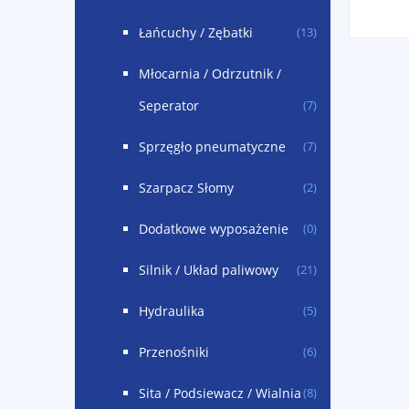
Łańcuchy / Zębatki
(13)
Młocarnia / Odrzutnik /
Seperator
(7)
Sprzęgło pneumatyczne
(7)
Szarpacz Słomy
(2)
Dodatkowe wyposażenie
(0)
Silnik / Układ paliwowy
(21)
Hydraulika
(5)
Przenośniki
(6)
Sita / Podsiewacz / Wialnia
(8)