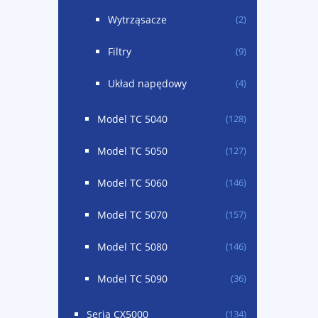
Wytrząsacze
(2)
Filtry
(9)
Układ napędowy
(4)
Model TC 5040
(128)
Model TC 5050
(127)
Model TC 5060
(146)
Model TC 5070
(157)
Model TC 5080
(146)
Model TC 5090
(36)
Seria CX5000
(134)