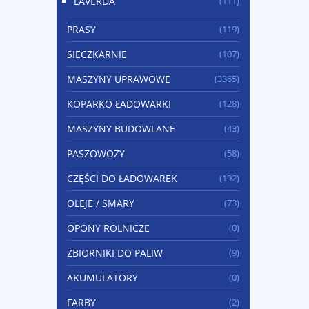
LAVERDA
(111)
PRASY
(119)
SIECZKARNIE
(107)
MASZYNY UPRAWOWE
(3365)
KOPARKO ŁADOWARKI
(128)
MASZYNY BUDOWLANE
(43)
PASZOWOZY
(58)
CZĘŚCI DO ŁADOWAREK
(192)
OLEJE / SMARY
(73)
OPONY ROLNICZE
(0)
ZBIORNIKI DO PALIW
(9)
AKUMULATORY
(0)
FARBY
(2)