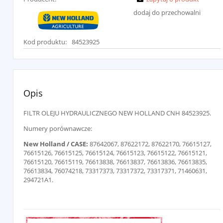
dodaj do przechowalni
Kod produktu:
84523925
Opis
FILTR OLEJU HYDRAULICZNEGO NEW HOLLAND CNH 84523925.
Numery porównawcze:
New Holland / CASE:
87642067, 87622172, 87622170, 76615127,
76615126, 76615125, 76615124, 76615123, 76615122, 76615121,
76615120, 76615119, 76613838, 76613837, 76613836, 76613835,
76613834, 76074218, 73317373, 73317372, 73317371, 71460631,
294721A1.