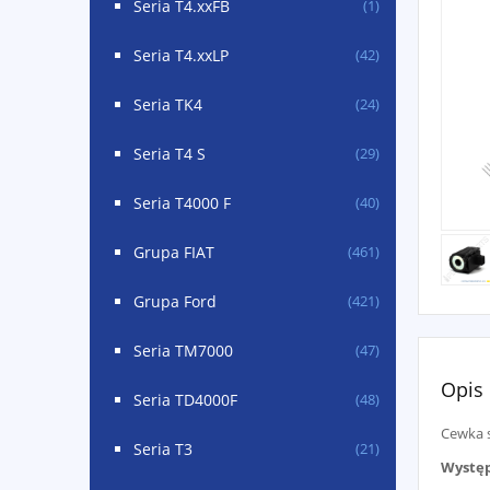
Seria T4.xxFB
(1)
Seria T4.xxLP
(42)
Seria TK4
(24)
Seria T4 S
(29)
Seria T4000 F
(40)
Grupa FIAT
(461)
Grupa Ford
(421)
Seria TM7000
(47)
Opis
Seria TD4000F
(48)
Cewka 
Seria T3
(21)
Występ