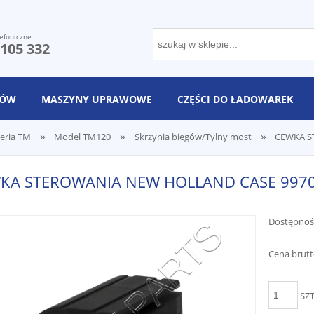
efoniczne
 105 332
NÓW
MASZYNY UPRAWOWE
CZĘŚCI DO ŁADOWAREK
»
»
»
eria TM
Model TM120
Skrzynia biegów/Tylny most
CEWKA S
KA STEROWANIA NEW HOLLAND CASE 997
Dostępnoś
Cena brutt
SZ