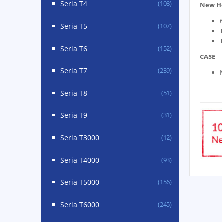
Seria T4
(108)
New H
Seria T5
(107)
Seria T6
(152)
CASE
Seria T7
(239)
Seria T8
(51)
Seria T9
(31)
Seria T3000
(12)
Seria T4000
(93)
Seria T5000
(156)
Seria T6000
(245)