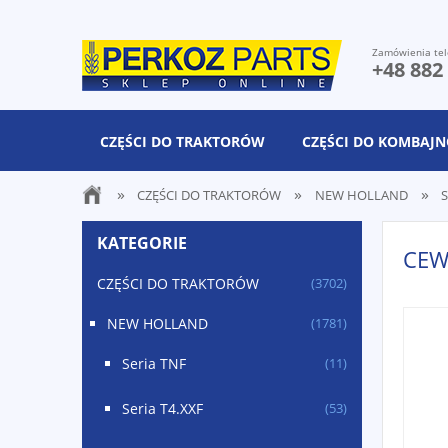
Zamówienia tel
+48 882
CZĘŚCI DO TRAKTORÓW
CZĘŚCI DO KOMBAJ
»
»
»
CZĘŚCI DO TRAKTORÓW
NEW HOLLAND
S
KATEGORIE
CEW
CZĘŚCI DO TRAKTORÓW
(3702)
NEW HOLLAND
(1781)
Seria TNF
(11)
Seria T4.XXF
(53)