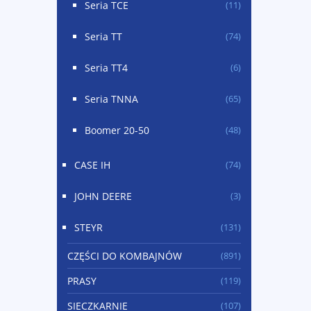
Seria TCE
(11)
Seria TT
(74)
Seria TT4
(6)
Seria TNNA
(65)
Boomer 20-50
(48)
CASE IH
(74)
JOHN DEERE
(3)
STEYR
(131)
CZĘŚCI DO KOMBAJNÓW
(891)
PRASY
(119)
SIECZKARNIE
(107)