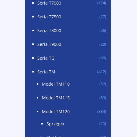
Seria T7000
(174)
Seria T7500
(27)
Seria T8000
(56)
Seria T9000
(28)
Seria TG
(66)
Seria TM
(412)
Model TM110
(57)
Model TM115
(89)
Model TM120
(334)
Sprzęgła
(10)