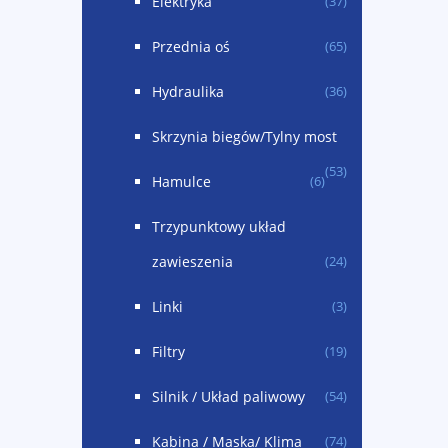
Elektryka
(37)
Przednia oś
(65)
Hydraulika
(36)
Skrzynia biegów/Tylny most
(53)
Hamulce
(6)
Trzypunktowy układ
zawieszenia
(24)
Linki
(3)
Filtry
(19)
Silnik / Układ paliwowy
(54)
Kabina / Maska/ Klima
(74)