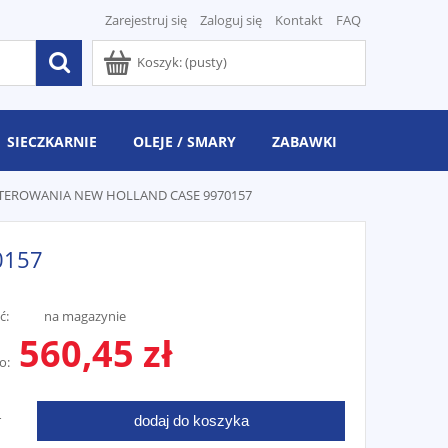
Zarejestruj się
Zaloguj się
Kontakt
FAQ
Koszyk:
(pusty)
SIECZKARNIE
OLEJE / SMARY
ZABAWKI
TEROWANIA NEW HOLLAND CASE 9970157
0157
ć:
na magazynie
560,45 zł
o:
dodaj do koszyka
T