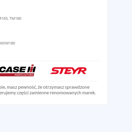
M165, TM180
 MXM180