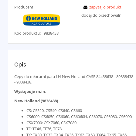
Producent:
zapytaj o produkt
dodaj do przechowalni
Kod produktu:
9838438
Opis
Cepy do młocarni para LH New Holland CASE 84438638 - 89838438
- 9838438.
Występuje m.in.
New Holland (9838438)
CS: CS520, CS540, CS640, CS660
CS6000: CS6050, CS6060, CS6060H, CS6070, CS6080, CS6090
CSX7000: CSX7060, CSX7080
TF: TF46, TF76, TF78
TX: TX30, TX32, TX34, TX36, TX62, TX63, TX64, TX65, TX66,