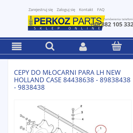
Zarejestruj się
Zaloguj się
Kontakt
FAQ
Zamówienia telefoni
+48 882 105 33
CEPY DO MŁOCARNI PARA LH NEW
HOLLAND CASE 84438638 - 89838438
- 9838438