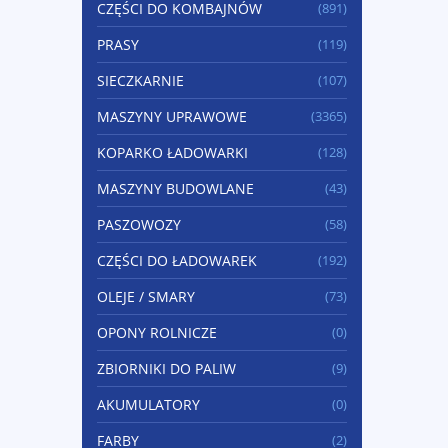
CZĘŚCI DO KOMBAJNÓW
(891)
PRASY
(119)
SIECZKARNIE
(107)
MASZYNY UPRAWOWE
(3365)
KOPARKO ŁADOWARKI
(128)
MASZYNY BUDOWLANE
(43)
PASZOWOZY
(58)
CZĘŚCI DO ŁADOWAREK
(192)
OLEJE / SMARY
(73)
OPONY ROLNICZE
(0)
ZBIORNIKI DO PALIW
(9)
AKUMULATORY
(0)
FARBY
(2)