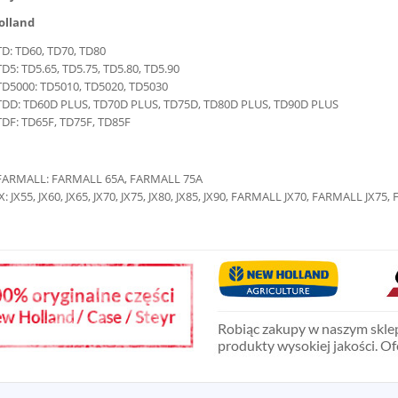
olland
TD: TD60, TD70, TD80
TD5: TD5.65, TD5.75, TD5.80, TD5.90
TD5000: TD5010, TD5020, TD5030
TDD: TD60D PLUS, TD70D PLUS, TD75D, TD80D PLUS, TD90D PLUS
TDF: TD65F, TD75F, TD85F
FARMALL: FARMALL 65A, FARMALL 75A
JX: JX55, JX60, JX65, JX70, JX75, JX80, JX85, JX90, FARMALL JX70, FARMALL JX7