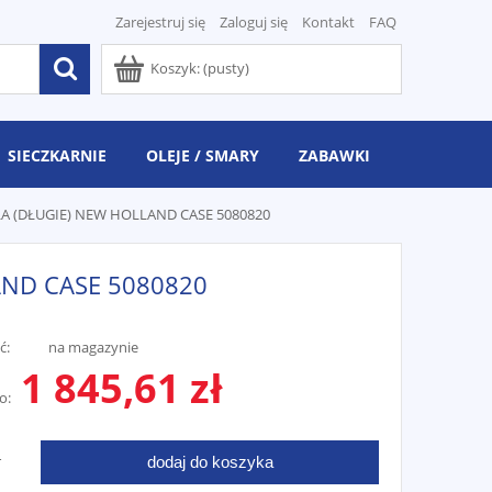
Zarejestruj się
Zaloguj się
Kontakt
FAQ
Koszyk:
(pusty)
SIECZKARNIE
OLEJE / SMARY
ZABAWKI
A (DŁUGIE) NEW HOLLAND CASE 5080820
AND CASE 5080820
ć:
na magazynie
1 845,61 zł
o:
dodaj do koszyka
T