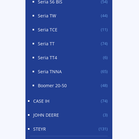
Seria 56 BIS
(54)
Seria TW
(44)
Seria TCE
(11)
Seria TT
(74)
Seria TT4
(6)
Seria TNNA
(65)
Boomer 20-50
(48)
CASE IH
(74)
JOHN DEERE
(3)
STEYR
(131)