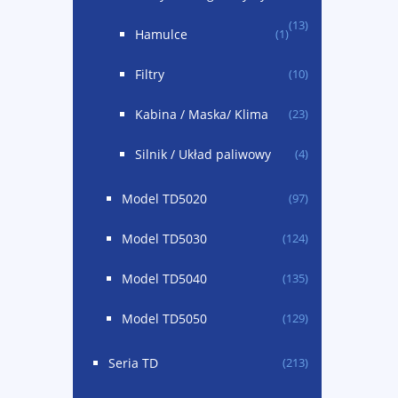
(13)
Hamulce
(1)
Filtry
(10)
Kabina / Maska/ Klima
(23)
Silnik / Układ paliwowy
(4)
Model TD5020
(97)
Model TD5030
(124)
Model TD5040
(135)
Model TD5050
(129)
Seria TD
(213)