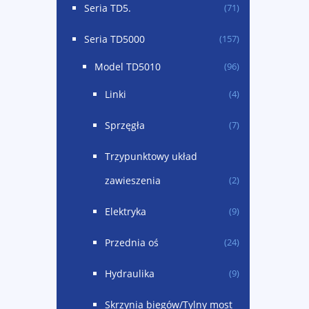
Seria TD5.
(71)
Seria TD5000
(157)
Model TD5010
(96)
Linki
(4)
Sprzęgła
(7)
Trzypunktowy układ
zawieszenia
(2)
Elektryka
(9)
Przednia oś
(24)
Hydraulika
(9)
Skrzynia biegów/Tylny most