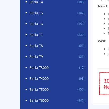
Seria T4
(108)
New H
Seria T5
(107)
Seria T6
(152)
Seria T7
(239)
CASE
Seria T8
(51)
Seria T9
(31)
Seria T3000
(12)
Seria T4000
(93)
Seria T5000
(156)
Seria T6000
(245)