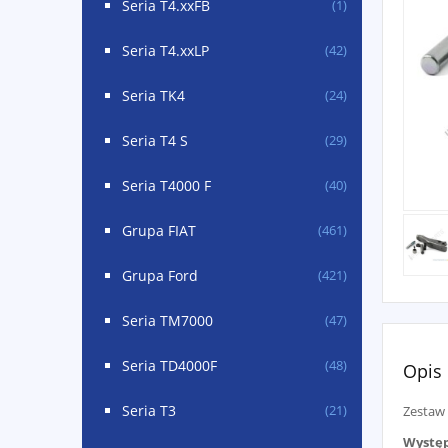
Seria T4.xxFB
(1)
Seria T4.xxLP
(42)
Seria TK4
(24)
Seria T4 S
(29)
Seria T4000 F
(40)
Grupa FIAT
(461)
Grupa Ford
(421)
Seria TM7000
(47)
Seria TD4000F
(48)
Opis
Seria T3
(21)
Zestaw 
Występ