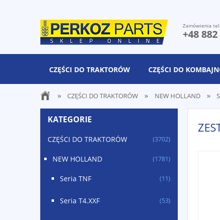
Zamówienia tel
+48 882
CZĘŚCI DO TRAKTORÓW
CZĘŚCI DO KOMBAJ
»
»
»
CZĘŚCI DO TRAKTORÓW
NEW HOLLAND
S
KATEGORIE
ZES
CZĘŚCI DO TRAKTORÓW
(3702)
NEW HOLLAND
(1781)
Seria TNF
(11)
Seria T4.XXF
(53)