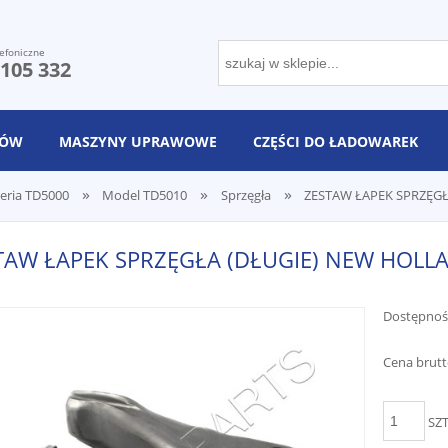
efoniczne
 105 332
NÓW
MASZYNY UPRAWOWE
CZĘŚCI DO ŁADOWAREK
»
»
»
eria TD5000
Model TD5010
Sprzęgła
ZESTAW ŁAPEK SPRZĘGŁ
TAW ŁAPEK SPRZĘGŁA (DŁUGIE) NEW HOLL
Dostępnoś
Cena brutt
SZ