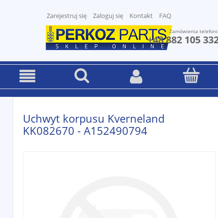
Zarejestruj się
Zaloguj się
Kontakt
FAQ
Zamówienia telefoni
+48 882 105 33
Uchwyt korpusu Kverneland
KK082670 - A152490794