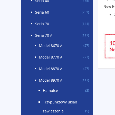
Seria 40
(75)
New H
Seria 60
(253)
Seria 70
(144)
Seria 70 A
(117)
Model 8670 A
(27)
Model 8770 A
(27)
Model 8870 A
(27)
Model 8970 A
(117)
Hamulce
(3)
Trzypunktowy układ
zawieszenia
(5)