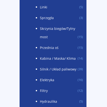
Linki
(5)
Sprzęgła
(3)
Skrzynia biegów/Tylny
most
(15)
Przednia oś
(15)
Kabina / Maska/ Klima
(14)
Silnik / Układ paliwowy
(39)
Elektryka
(16)
Filtry
(12)
Hydraulika
(5)