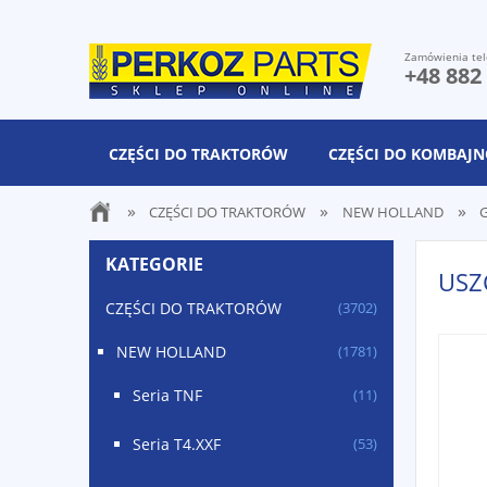
Zamówienia tel
+48 882
CZĘŚCI DO TRAKTORÓW
CZĘŚCI DO KOMBAJ
»
»
»
CZĘŚCI DO TRAKTORÓW
NEW HOLLAND
G
KATEGORIE
USZ
CZĘŚCI DO TRAKTORÓW
(3702)
NEW HOLLAND
(1781)
Seria TNF
(11)
Seria T4.XXF
(53)