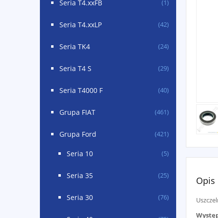
Seria T4.xxFB
(1)
Seria T4.xxLP
(42)
Seria TK4
(24)
Seria T4 S
(29)
Seria T4000 F
(40)
Grupa FIAT
(461)
Grupa Ford
(421)
Seria 10
(5)
Seria 35
(25)
Opis
Seria 30
(76)
Uszczel
Występ