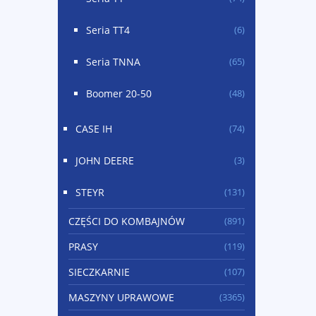
Seria TT4
(6)
Seria TNNA
(65)
Boomer 20-50
(48)
CASE IH
(74)
JOHN DEERE
(3)
STEYR
(131)
CZĘŚCI DO KOMBAJNÓW
(891)
PRASY
(119)
SIECZKARNIE
(107)
MASZYNY UPRAWOWE
(3365)