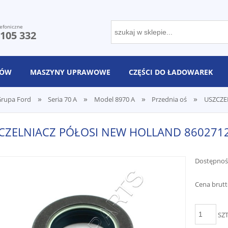
efoniczne
 105 332
NÓW
MASZYNY UPRAWOWE
CZĘŚCI DO ŁADOWAREK
»
»
»
»
rupa Ford
Seria 70 A
Model 8970 A
Przednia oś
USZCZE
CZELNIACZ PÓŁOSI NEW HOLLAND 860271
Dostępnoś
Cena brutt
SZ