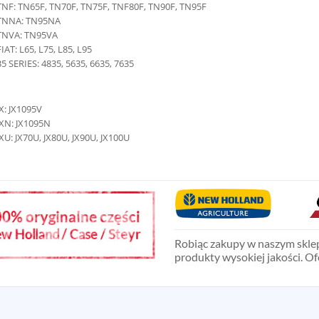
TNF: TN65F, TN70F, TN75F, TNF80F, TN90F, TN95F
TNNA: TN95NA
TNVA: TN95VA
FIAT: L65, L75, L85, L95
35 SERIES: 4835, 5635, 6635, 7635
JX: JX1095V
JXN: JX1095N
JXU: JX70U, JX80U, JX90U, JX100U