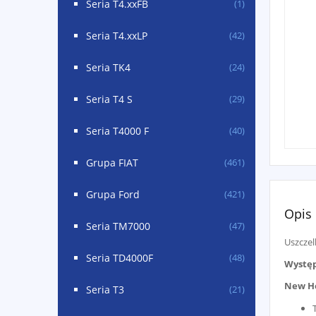
Seria T4.xxFB
(1)
Seria T4.xxLP
(42)
Seria TK4
(24)
Seria T4 S
(29)
Seria T4000 F
(40)
Grupa FIAT
(461)
Grupa Ford
(421)
Opis
Seria TM7000
(47)
Uszczel
Seria TD4000F
(48)
Występ
New H
Seria T3
(21)