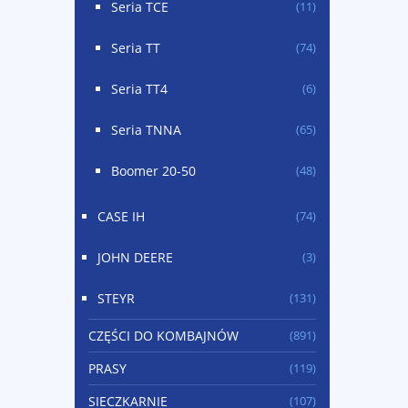
Seria TCE
(11)
Seria TT
(74)
Seria TT4
(6)
Seria TNNA
(65)
Boomer 20-50
(48)
CASE IH
(74)
JOHN DEERE
(3)
STEYR
(131)
CZĘŚCI DO KOMBAJNÓW
(891)
PRASY
(119)
SIECZKARNIE
(107)