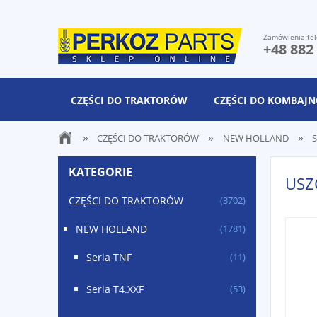
Zamówienia tel
+48 882
CZĘŚCI DO TRAKTORÓW
CZĘŚCI DO KOMBAJ
»
»
»
CZĘŚCI DO TRAKTORÓW
NEW HOLLAND
S
KATEGORIE
USZ
CZĘŚCI DO TRAKTORÓW
(3702)
NEW HOLLAND
(1781)
Seria TNF
(11)
Seria T4.XXF
(53)