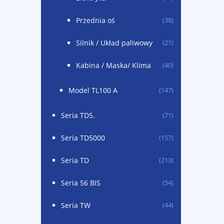
Przednia oś
(38)
Silnik / Układ paliwowy
(21)
Kabina / Maska/ Klima
(40)
Model TL100 A
(147)
Seria TD5.
(71)
Seria TD5000
(157)
Seria TD
(213)
Seria 56 BIS
(54)
Seria TW
(44)