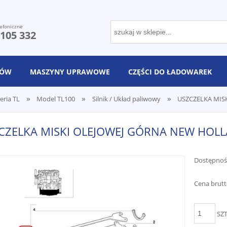
efoniczne
 105 332
NÓW
MASZYNY UPRAWOWE
CZĘŚCI DO ŁADOWAREK
»
»
»
eria TL
Model TL100
Silnik / Układ paliwowy
USZCZELKA MIS
CZELKA MISKI OLEJOWEJ GÓRNA NEW HOLL
Dostępnoś
Cena brutt
SZ