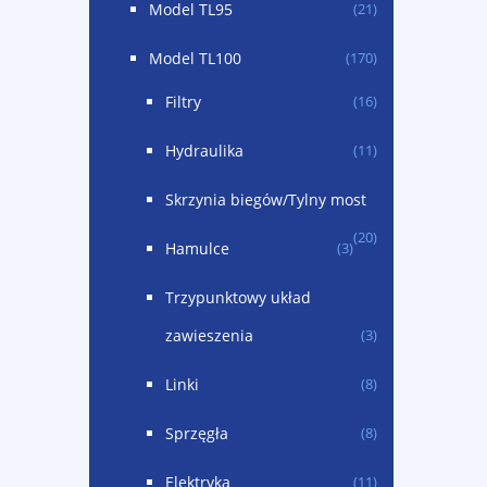
Model TL95
(21)
Model TL100
(170)
Filtry
(16)
Hydraulika
(11)
Skrzynia biegów/Tylny most
(20)
Hamulce
(3)
Trzypunktowy układ
zawieszenia
(3)
Linki
(8)
Sprzęgła
(8)
Elektryka
(11)