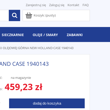
Zarejestruj się
Zaloguj się
Kontakt
FAQ
Koszyk:
(pusty)
SIECZKARNIE
OLEJE / SMARY
ZABAWKI
KI OLEJOWEJ GÓRNA NEW HOLLAND CASE 1940143
AND CASE 1940143
ć:
na magazynie
459,23 zł
o:
dodaj do koszyka
T