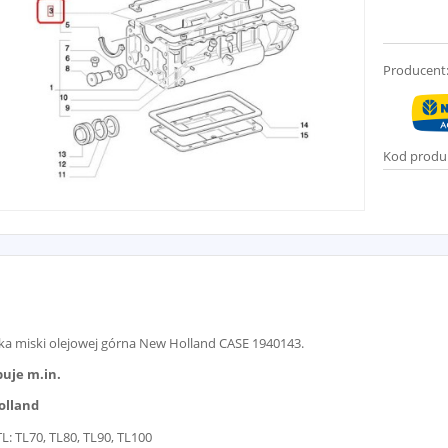
Producent
Kod produ
ka miski olejowej górna New Holland CASE 1940143.
uje m.in.
olland
TL: TL70, TL80, TL90, TL100