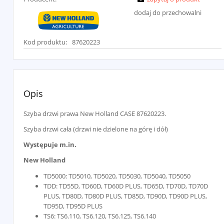
dodaj do przechowalni
Kod produktu:
87620223
Opis
Szyba drzwi prawa New Holland CASE 87620223.
Szyba drzwi cała (drzwi nie dzielone na górę i dół)
Występuje m.in.
New Holland
TD5000: TD5010, TD5020, TD5030, TD5040, TD5050
TDD: TD55D, TD60D, TD60D PLUS, TD65D, TD70D, TD70D
PLUS, TD80D, TD80D PLUS, TD85D, TD90D, TD90D PLUS,
TD95D, TD95D PLUS
TS6: TS6.110, TS6.120, TS6.125, TS6.140