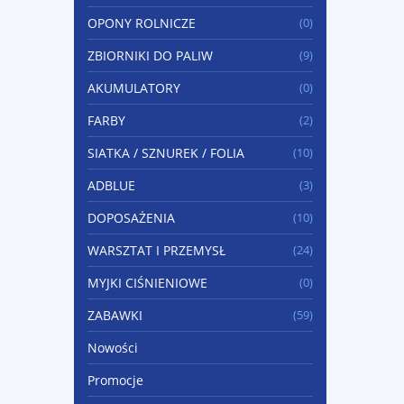
OPONY ROLNICZE
(0)
ZBIORNIKI DO PALIW
(9)
AKUMULATORY
(0)
FARBY
(2)
SIATKA / SZNUREK / FOLIA
(10)
ADBLUE
(3)
DOPOSAŻENIA
(10)
WARSZTAT I PRZEMYSŁ
(24)
MYJKI CIŚNIENIOWE
(0)
ZABAWKI
(59)
Nowości
Promocje