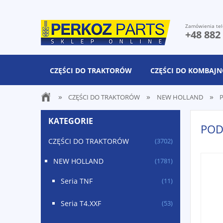
Zamówienia tel
+48 882
CZĘŚCI DO TRAKTORÓW
CZĘŚCI DO KOMBAJ
»
»
»
CZĘŚCI DO TRAKTORÓW
NEW HOLLAND
KATEGORIE
POD
CZĘŚCI DO TRAKTORÓW
(3702)
NEW HOLLAND
(1781)
Seria TNF
(11)
Seria T4.XXF
(53)