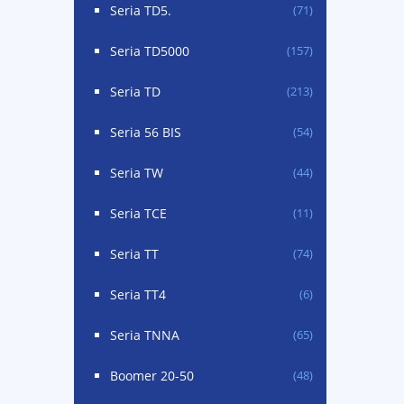
Seria TD5.
(71)
Seria TD5000
(157)
Seria TD
(213)
Seria 56 BIS
(54)
Seria TW
(44)
Seria TCE
(11)
Seria TT
(74)
Seria TT4
(6)
Seria TNNA
(65)
Boomer 20-50
(48)