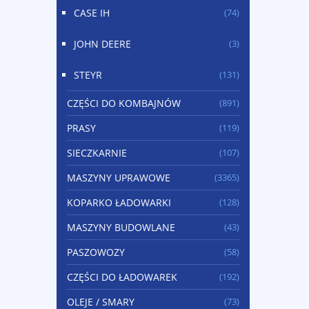
CASE IH
(74)
JOHN DEERE
(3)
STEYR
(131)
CZĘŚCI DO KOMBAJNÓW
(891)
PRASY
(119)
SIECZKARNIE
(107)
MASZYNY UPRAWOWE
(3365)
KOPARKO ŁADOWARKI
(128)
MASZYNY BUDOWLANE
(43)
PASZOWOZY
(58)
CZĘŚCI DO ŁADOWAREK
(192)
OLEJE / SMARY
(73)