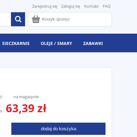
Zarejestruj się
Zaloguj się
Kontakt
FAQ
Koszyk:
(pusty)
SIECZKARNIE
OLEJE / SMARY
ZABAWKI
ć:
na magazynie
63,39 zł
o:
dodaj do koszyka
T