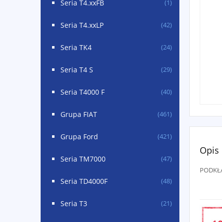
Seria T4.xxFB
(1)
Seria T4.xxLP
(42)
Seria TK4
(24)
Seria T4 S
(29)
Seria T4000 F
(40)
Grupa FIAT
(461)
Grupa Ford
(421)
Opis
Seria TM7000
(47)
PODKŁ
Seria TD4000F
(48)
Seria T3
(21)