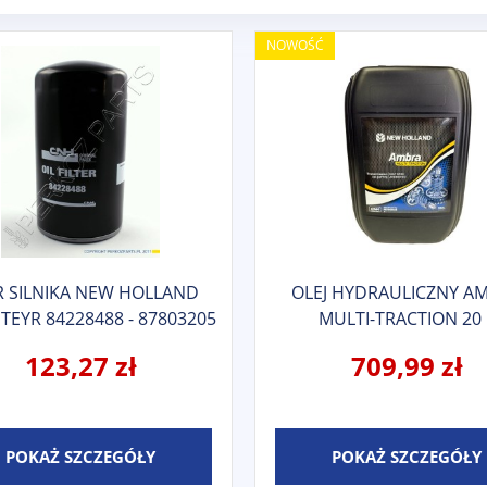
NOWOŚĆ
R SILNIKA NEW HOLLAND
OLEJ HYDRAULICZNY A
TEYR 84228488 - 87803205
MULTI-TRACTION 20 
3260 - 2854749 - 84228510 -
123,27 zł
709,99 zł
504084161 - 2852526
POKAŻ SZCZEGÓŁY
POKAŻ SZCZEGÓŁY