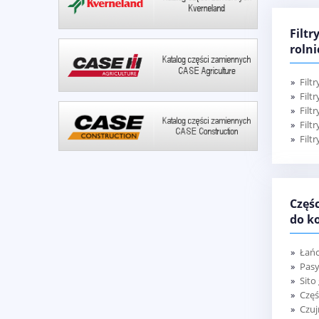
Filt
rolni
Filtr
Filt
Filt
Filt
Filt
Częś
do k
Łań
Pasy
Sito
Częś
Czuj