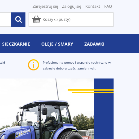
Zarejestruj się
Zaloguj się
Kontakt
FAQ
Koszyk:
(pusty)
SIECZKARNIE
OLEJE / SMARY
ZABAWKI
czki
Profesjonalna pomoc i wsparcie techniczne w
zakresie doboru części zamiennych.