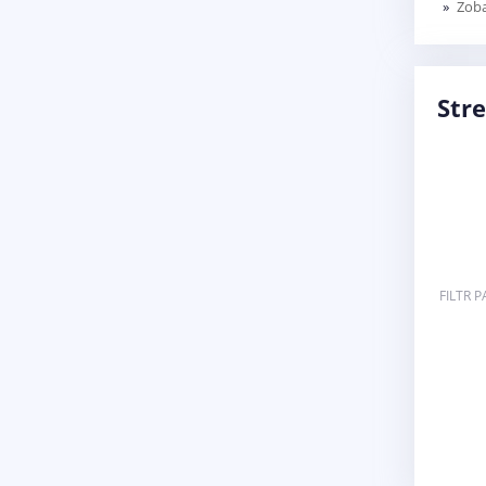
Zoba
Stre
Wspornik ramienia New Holland LM 47957806
FILTR 
- 47855432
15 330,63 zł
DODAJ DO KOSZYKA