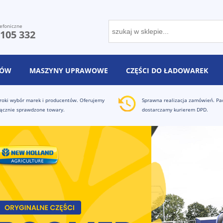
efoniczne
 105 332
NÓW
MASZYNY UPRAWOWE
CZĘŚCI DO ŁADOWAREK
roki wybór marek i producentów. Oferujemy
Sprawna realizacja zamówień. Pa
ącznie sprawdzone towary.
dostarczamy kurierem DPD.