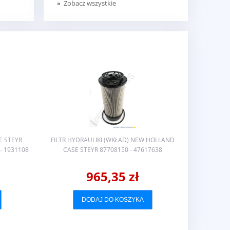
Zobacz wszystkie
E STEYR
FILTR HYDRAULIKI (WKŁAD) NEW HOLLAND
FILTR OL
 - 1931108
CASE STEYR 87708150 - 47617638
CN
965,35 zł
DODAJ DO KOSZYKA