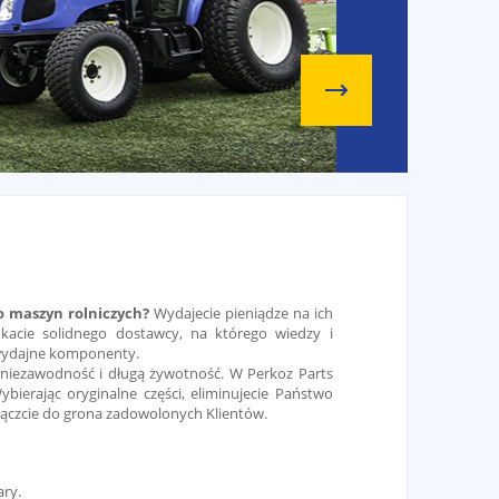
do maszyn rolniczych?
Wydajecie pieniądze na ich
acie solidnego dostawcy, na którego wiedzy i
wydajne komponenty.
h niezawodność i długą żywotność. W Perkoz Parts
erając oryginalne części, eliminujecie Państwo
ołączcie do grona zadowolonych Klientów.
ry.