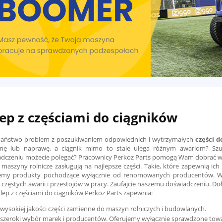
ep z częściami do ciągników
Państwo problem z poszukiwaniem odpowiednich i wytrzymałych
części 
nę lub naprawę, a ciągnik mimo to stale ulega różnym awariom? Szuk
dczeniu możecie polegać? Pracownicy Perkoz Parts pomogą Wam dobrać 
maszyny rolnicze zasługują na najlepsze części. Takie, które zapewnią ic
emy produkty pochodzące wyłącznie od renomowanych producentów. Wybi
 częstych awarii i przestojów w pracy. Zaufajcie naszemu doświadczeniu. D
klep z częściami do ciągników Perkoz Parts zapewnia:
wysokiej jakości części zamienne do maszyn rolniczych i budowlanych.
szeroki wybór marek i producentów. Oferujemy wyłącznie sprawdzone towa