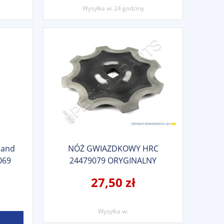
Wysyłka w:
24 godziny
land
NÓŻ GWIAZDKOWY HRC
069
24479079 ORYGINALNY
27,50 zł
Wysyłka w: