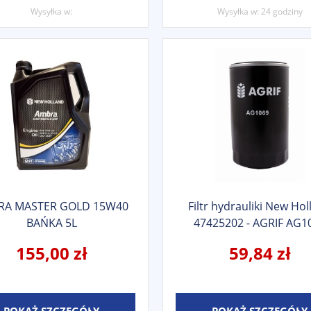
Wysyłka w:
Wysyłka w:
24 godziny
RA MASTER GOLD 15W40
Filtr hydrauliki New Hol
BAŃKA 5L
47425202 - AGRIF AG1
155,00 zł
59,84 zł
POKAŻ SZCZEGÓŁY
POKAŻ SZCZEGÓŁY