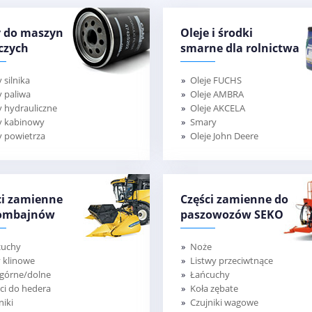
ry do maszyn
Oleje i środki
czych
smarne dla rolnictwa
y silnika
Oleje FUCHS
ry paliwa
Oleje AMBRA
ry hydrauliczne
Oleje AKCELA
ry kabinowy
Smary
ry powietrza
Oleje John Deere
ci zamienne
Części zamienne do
ombajnów
paszowozów SEKO
cuchy
Noże
 klinowe
Listwy przeciwtnące
 górne/dolne
Łańcuchy
ci do hedera
Koła zębate
niki
Czujniki wagowe