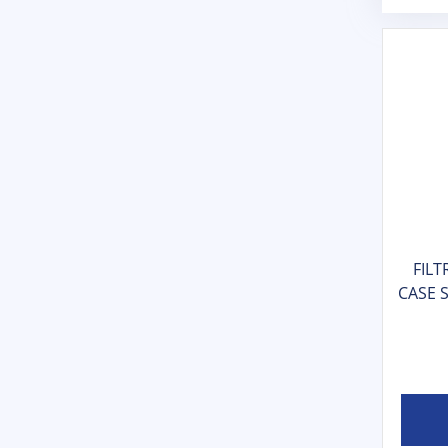
FILT
CASE S
- 8780