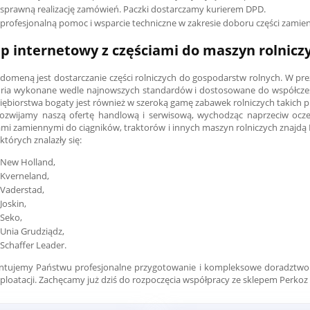
sprawną realizację zamówień. Paczki dostarczamy kurierem DPD.
profesjonalną pomoc i wsparcie techniczne w zakresie doboru części zamie
ep internetowy z częściami do maszyn rolnic
domeną jest dostarczanie części rolniczych do gospodarstw rolnych. W p
ria wykonane wedle najnowszych standardów i dostosowane do współcze
iębiorstwa bogaty jest również w szeroką gamę zabawek rolniczych takich p
rozwijamy naszą ofertę handlową i serwisową, wychodząc naprzeciw ocz
ami zamiennymi do ciągników, traktorów i innych maszyn rolniczych znajd
których znalazły się:
New Holland,
Kverneland,
Vaderstad,
Joskin,
Seko,
Unia Grudziądz,
Schaffer Leader.
ntujemy Państwu profesjonalne przygotowanie i kompleksowe doradztwo
sploatacji. Zachęcamy już dziś do rozpoczęcia współpracy ze sklepem Perkoz 