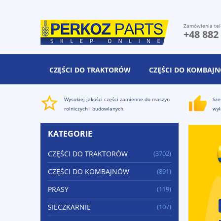
Zamówienia tel
+48 882
CZĘŚCI DO TRAKTORÓW
CZĘŚCI DO KOMBAJ
Wysokiej jakości części zamienne do maszyn
Sze
rolniczych i budowlanych.
wył
KATEGORIE
CZĘŚCI DO TRAKTORÓW
(3702)
CZĘŚCI DO KOMBAJNÓW
(891)
PRASY
(119)
SIECZKARNIE
(107)