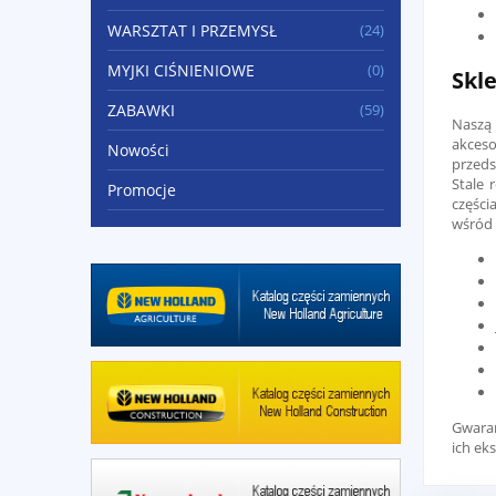
WARSZTAT I PRZEMYSŁ
(24)
MYJKI CIŚNIENIOWE
(0)
Skl
ZABAWKI
(59)
Naszą 
akceso
Nowości
przeds
Stale 
Promocje
części
wśród 
Gwara
ich ek