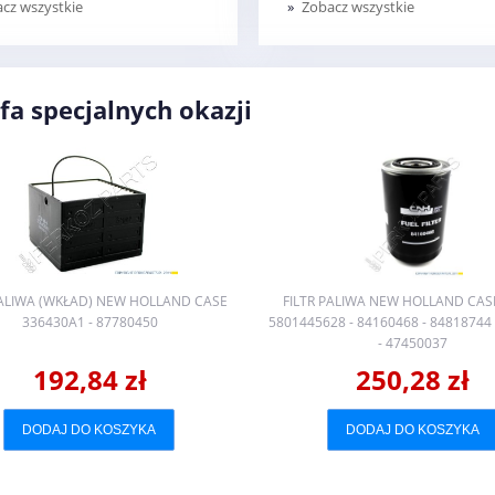
cz wszystkie
Zobacz wszystkie
fa specjalnych okazji
PALIWA (WKŁAD) NEW HOLLAND CASE
FILTR PALIWA NEW HOLLAND CAS
336430A1 - 87780450
5801445628 - 84160468 - 84818744
- 47450037
192,84 zł
250,28 zł
DODAJ DO KOSZYKA
DODAJ DO KOSZYKA