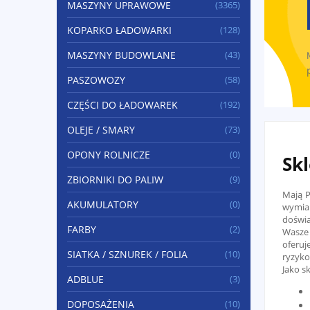
MASZYNY UPRAWOWE
(3365)
KOPARKO ŁADOWARKI
(128)
MASZYNY BUDOWLANE
(43)
PASZOWOZY
(58)
CZĘŚCI DO ŁADOWAREK
(192)
OLEJE / SMARY
(73)
OPONY ROLNICZE
(0)
Skl
ZBIORNIKI DO PALIW
(9)
Mają 
AKUMULATORY
(0)
wymia
doświa
FARBY
(2)
Wasze 
oferuj
SIATKA / SZNUREK / FOLIA
(10)
ryzyko
Jako s
ADBLUE
(3)
DOPOSAŻENIA
(10)