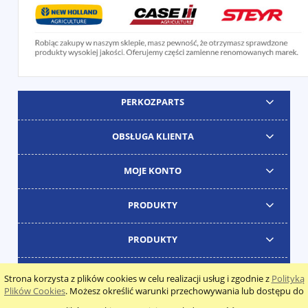
PERKOZPARTS
OBSŁUGA KLIENTA
MOJE KONTO
PRODUKTY
PRODUKTY
Strona korzysta z plików cookies w celu realizacji usług i zgodnie z
Polityką
Plików Cookies
. Możesz określić warunki przechowywania lub dostępu do
pokaż pełną wersję strony