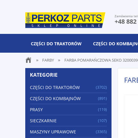
Zamówienia tel
+48 882
CZĘŚCI DO TRAKTORÓW
CZĘŚCI DO KOMBAJ
»
»
FARBY
FARBA POMARAŃCZOWA SEKO 3200039
KATEGORIE
FAR
CZĘŚCI DO TRAKTORÓW
(3702)
CZĘŚCI DO KOMBAJNÓW
(891)
PRASY
(119)
SIECZKARNIE
(107)
MASZYNY UPRAWOWE
(3365)