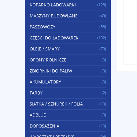
KOPARKO ŁADOWARKI
(128)
MASZYNY BUDOWLANE
(43)
PASZOWOZY
(58)
CZĘŚCI DO ŁADOWAREK
(192)
OLEJE / SMARY
(73)
OPONY ROLNICZE
(0)
ZBIORNIKI DO PALIW
(9)
AKUMULATORY
(0)
FARBY
(2)
SIATKA / SZNUREK / FOLIA
(10)
ADBLUE
(3)
DOPOSAŻENIA
(10)
WARSZTAT I PRZEMYSŁ
(24)