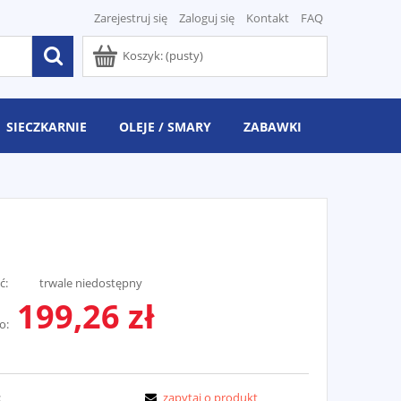
Zarejestruj się
Zaloguj się
Kontakt
FAQ
Koszyk:
(pusty)
SIECZKARNIE
OLEJE / SMARY
ZABAWKI
ć:
trwale niedostępny
199,26 zł
o:
:
zapytaj o produkt