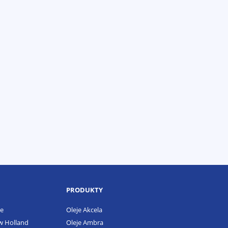
PRODUKTY
se
Oleje Akcela
w Holland
Oleje Ambra