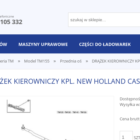
efoniczne
 105 332
NÓW
MASZYNY UPRAWOWE
CZĘŚCI DO ŁADOWAREK
»
»
»
eria TM
Model TM155
Przednia oś
DRĄŻEK KIEROWNICZY KPL
ŻEK KIEROWNICZY KPL. NEW HOLLAND CASE
Dostępnoś
Wysyłka w:
Cena brutt
SZ