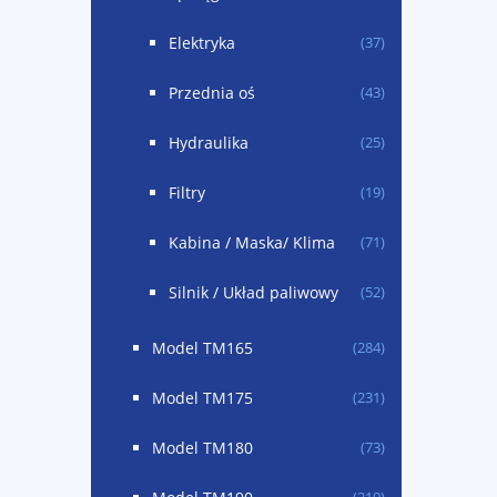
Elektryka
(37)
Przednia oś
(43)
Hydraulika
(25)
Filtry
(19)
Kabina / Maska/ Klima
(71)
Silnik / Układ paliwowy
(52)
Model TM165
(284)
Model TM175
(231)
Model TM180
(73)